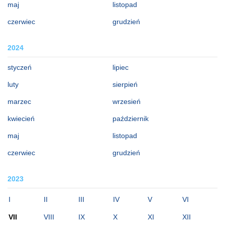
maj
listopad
czerwiec
grudzień
2024
styczeń
lipiec
luty
sierpień
marzec
wrzesień
kwiecień
październik
maj
listopad
czerwiec
grudzień
2023
I
II
III
IV
V
VI
VII
VIII
IX
X
XI
XII