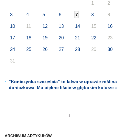
1
2
3
4
5
6
7
8
9
10
11
12
13
14
15
16
17
18
19
20
21
22
23
24
25
26
27
28
29
30
31
"Koniczynka szczęścia" to łatwa w uprawie roślina
doniczkowa. Ma piękne liście w głębokim kolorze »
1
ARCHIWUM ARTYKUŁÓW