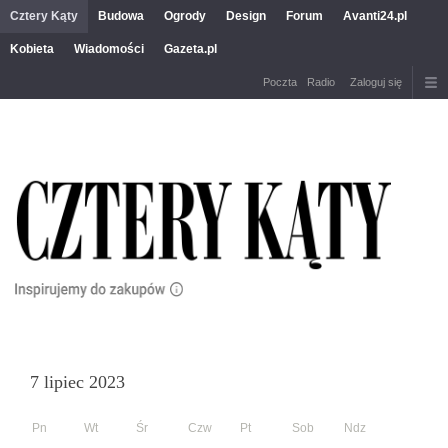
Cztery Kąty
Budowa
Ogrody
Design
Forum
Avanti24.pl
Kobieta
Wiadomości
Gazeta.pl
Poczta
Radio
Zaloguj się
7 lipiec 2023
Pn
Wt
Śr
Czw
Pt
Sob
Ndz