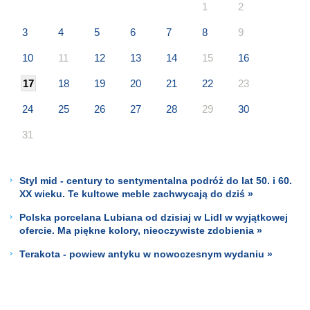
1
2
3
4
5
6
7
8
9
10
11
12
13
14
15
16
17
18
19
20
21
22
23
24
25
26
27
28
29
30
31
Styl mid - century to sentymentalna podróż do lat 50. i 60.
XX wieku. Te kultowe meble zachwycają do dziś »
Polska porcelana Lubiana od dzisiaj w Lidl w wyjątkowej
ofercie. Ma piękne kolory, nieoczywiste zdobienia »
Terakota - powiew antyku w nowoczesnym wydaniu »