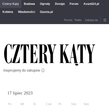
Cztery Kąty
Budowa
Ogrody
Design
Forum
Avanti24.pl
Kobieta
Wiadomości
Gazeta.pl
Poczta
Radio
Zaloguj się
17 lipiec 2023
Pn
Wt
Śr
Czw
Pt
Sob
Ndz