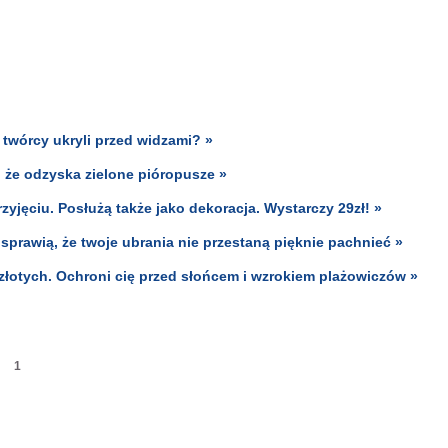
twórcy ukryli przed widzami? »
 że odzyska zielone pióropusze »
zyjęciu. Posłużą także jako dekoracja. Wystarczy 29zł! »
prawią, że twoje ubrania nie przestaną pięknie pachnieć »
złotych. Ochroni cię przed słońcem i wzrokiem plażowiczów »
1