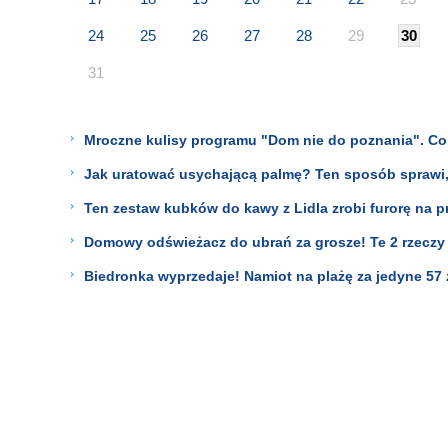
24
25
26
27
28
29
30
31
Mroczne kulisy programu "Dom nie do poznania". Co 
Jak uratować usychającą palmę? Ten sposób sprawi,
Ten zestaw kubków do kawy z Lidla zrobi furorę na pr
Domowy odświeżacz do ubrań za grosze! Te 2 rzeczy s
Biedronka wyprzedaje! Namiot na plażę za jedyne 57 