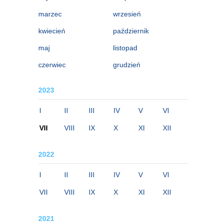
marzec
wrzesień
kwiecień
październik
maj
listopad
czerwiec
grudzień
2023
I
II
III
IV
V
VI
VII
VIII
IX
X
XI
XII
2022
I
II
III
IV
V
VI
VII
VIII
IX
X
XI
XII
2021