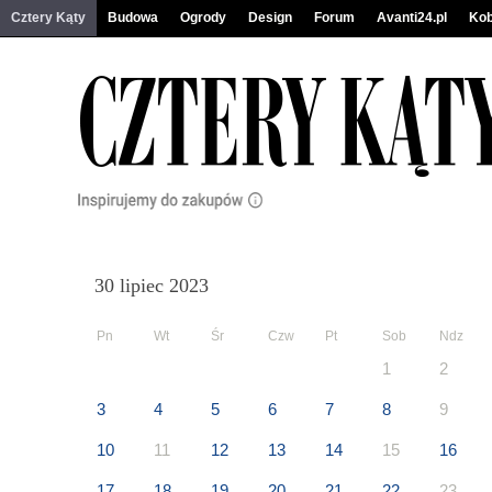
Cztery Kąty
Budowa
Ogrody
Design
Forum
Avanti24.pl
Kob
30 lipiec 2023
Pn
Wt
Śr
Czw
Pt
Sob
Ndz
1
2
3
4
5
6
7
8
9
10
11
12
13
14
15
16
17
18
19
20
21
22
23