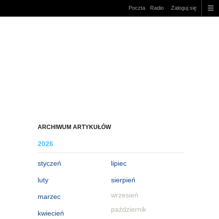
Poczta
Radio
Zaloguj się
ARCHIWUM ARTYKUŁÓW
2026
styczeń
lipiec
luty
sierpień
wrzesień
marzec
październik
kwiecień