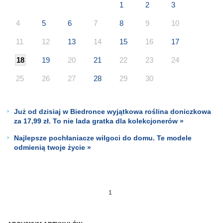
1
2
3
4
5
6
7
8
9
10
11
12
13
14
15
16
17
18
19
20
21
22
23
24
25
26
27
28
29
30
Już od dzisiaj w Biedronce wyjątkowa roślina doniczkowa
za 17,99 zł. To nie lada gratka dla kolekcjonerów »
Najlepsze pochłaniacze wilgoci do domu. Te modele
odmienią twoje życie »
1