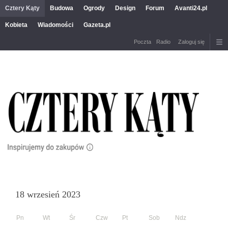
Cztery Kąty
Budowa
Ogrody
Design
Forum
Avanti24.pl
Kobieta
Wiadomości
Gazeta.pl
Poczta
Radio
Zaloguj się
18 wrzesień 2023
Pn
Wt
Śr
Czw
Pt
Sob
Ndz