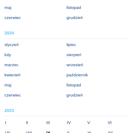
maj
listopad
czerwiec
grudzień
2024
styczeń
lipiec
luty
sierpień
marzec
wrzesień
kwiecień
październik
maj
listopad
czerwiec
grudzień
2023
I
II
III
IV
V
VI
VII
VIII
IX
X
XI
XII