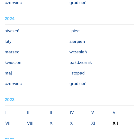
czerwiec
grudzień
2024
styczeń
lipiec
luty
sierpień
marzec
wrzesień
kwiecień
październik
maj
listopad
czerwiec
grudzień
2023
I
II
III
IV
V
VI
VII
VIII
IX
X
XI
XII