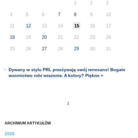
1
2
3
4
5
6
7
8
9
10
11
12
13
14
15
16
17
18
19
20
21
22
23
24
25
26
27
28
29
30
31
Dywany w stylu PRL przeżywają swój renesans! Bogate
wzornictwo robi wrażenie. A kolory? Piękne »
1
ARCHIWUM ARTYKUŁÓW
2026