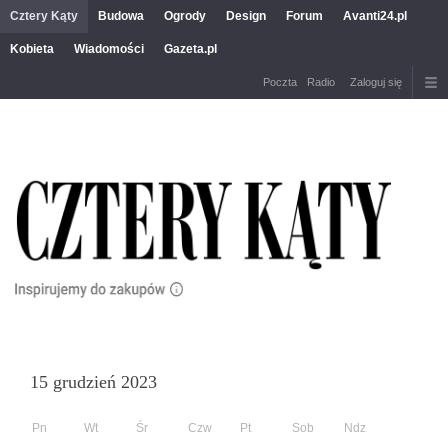
Cztery Kąty
Budowa
Ogrody
Design
Forum
Avanti24.pl
Kobieta
Wiadomości
Gazeta.pl
Poczta
Radio
Zaloguj się
15 grudzień 2023
Pn
Wt
Śr
Czw
Pt
Sob
Ndz