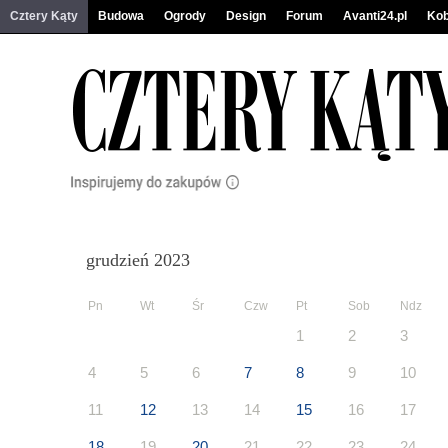
Cztery Kąty
Budowa
Ogrody
Design
Forum
Avanti24.pl
Kob
grudzień 2023
Pn
Wt
Śr
Czw
Pt
Sob
Ndz
1
2
3
4
5
6
7
8
9
10
11
12
13
14
15
16
17
18
19
20
21
22
23
24