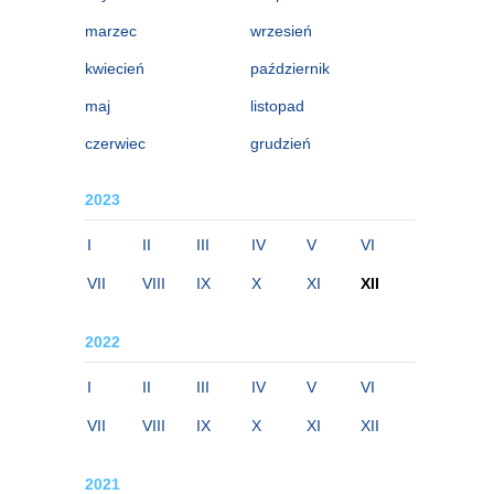
marzec
wrzesień
kwiecień
październik
maj
listopad
czerwiec
grudzień
2023
I
II
III
IV
V
VI
VII
VIII
IX
X
XI
XII
2022
I
II
III
IV
V
VI
VII
VIII
IX
X
XI
XII
2021