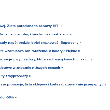
ej. Złota porcelana to cenowy HIT! »
racje i ozdoby, które kupisz z rabatem! »
żdy napój będzie lepiej smakować! Superceny »
e wzornictwo robi wrażenie. A kolory? Piękne »
ozycje z wyprzedaży, które zachwycą twoich bliskich »
tletowe w znacznie niższych cenach »
ity z wyprzedaży »
ze promocje, lista sklepów i kody rabatowe - nie przegap tych
 do -50% »