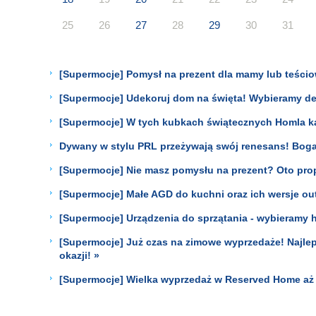
25
26
27
28
29
30
31
[Supermocje] Pomysł na prezent dla mamy lub teściow
[Supermocje] Udekoruj dom na święta! Wybieramy deko
[Supermocje] W tych kubkach świątecznych Homla ka
Dywany w stylu PRL przeżywają swój renesans! Bogat
[Supermocje] Nie masz pomysłu na prezent? Oto prop
[Supermocje] Małe AGD do kuchni oraz ich wersje ou
[Supermocje] Urządzenia do sprzątania - wybieramy h
[Supermocje] Już czas na zimowe wyprzedaże! Najleps
okazji! »
[Supermocje] Wielka wyprzedaż w Reserved Home aż