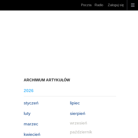
Poczta
Radio
Zaloguj się
ARCHIWUM ARTYKUŁÓW
2026
styczeń
lipiec
luty
sierpień
wrzesień
marzec
październik
kwiecień