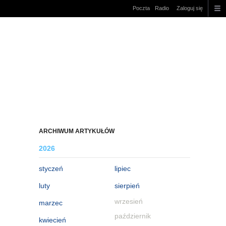
Poczta
Radio
Zaloguj się
ARCHIWUM ARTYKUŁÓW
2026
styczeń
lipiec
luty
sierpień
wrzesień
marzec
październik
kwiecień