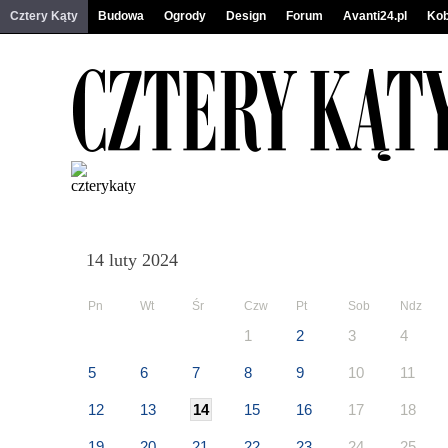
Cztery Kąty
Budowa
Ogrody
Design
Forum
Avanti24.pl
Kob
14 luty 2024
Pn
Wt
Śr
Czw
Pt
Sob
Ndz
1
2
3
4
5
6
7
8
9
10
11
12
13
14
15
16
17
18
19
20
21
22
23
24
25