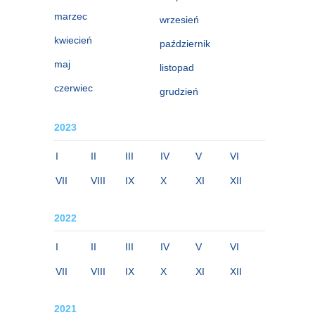
marzec
wrzesień
kwiecień
październik
maj
listopad
czerwiec
grudzień
2023
I
II
III
IV
V
VI
VII
VIII
IX
X
XI
XII
2022
I
II
III
IV
V
VI
VII
VIII
IX
X
XI
XII
2021