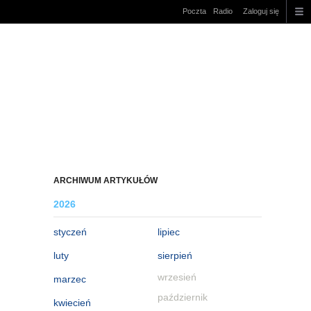
Poczta
Radio
Zaloguj się
ARCHIWUM ARTYKUŁÓW
2026
styczeń
lipiec
luty
sierpień
wrzesień
marzec
październik
kwiecień