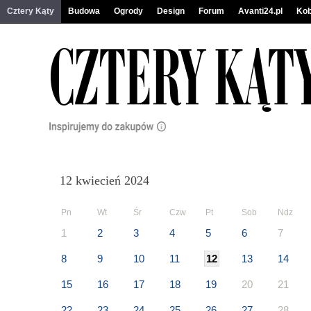
Cztery Kąty
Budowa
Ogrody
Design
Forum
Avanti24.pl
Kob
12 kwiecień 2024
Pn
Wt
Śr
Czw
Pt
Sob
Ndz
1
2
3
4
5
6
7
8
9
10
11
12
13
14
15
16
17
18
19
20
21
22
23
24
25
26
27
28