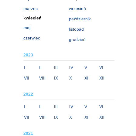
marzec
wrzesień
kwiecień
październik
maj
listopad
czerwiec
grudzień
2023
I
II
III
IV
V
VI
VII
VIII
IX
X
XI
XII
2022
I
II
III
IV
V
VI
VII
VIII
IX
X
XI
XII
2021