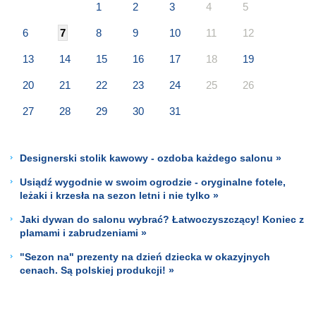
1
2
3
4
5
6
7
8
9
10
11
12
13
14
15
16
17
18
19
20
21
22
23
24
25
26
27
28
29
30
31
Designerski stolik kawowy - ozdoba każdego salonu »
Usiądź wygodnie w swoim ogrodzie - oryginalne fotele,
leżaki i krzesła na sezon letni i nie tylko »
Jaki dywan do salonu wybrać? Łatwoczyszczący! Koniec z
plamami i zabrudzeniami »
"Sezon na" prezenty na dzień dziecka w okazyjnych
cenach. Są polskiej produkcji! »