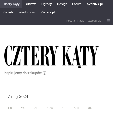
Cztery Kąty
Budowa
Ogrody
Design
Forum
Avanti24.pl
Kobieta
Wiadomości
Gazeta.pl
Poczta
Radio
Zaloguj się
7 maj 2024
Pn
Wt
Śr
Czw
Pt
Sob
Ndz