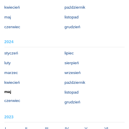
kwiecień
październik
maj
listopad
czerwiec
grudzień
2024
styczeń
lipiec
luty
sierpień
marzec
wrzesień
kwiecień
październik
maj
listopad
czerwiec
grudzień
2023
I
II
III
IV
V
VI