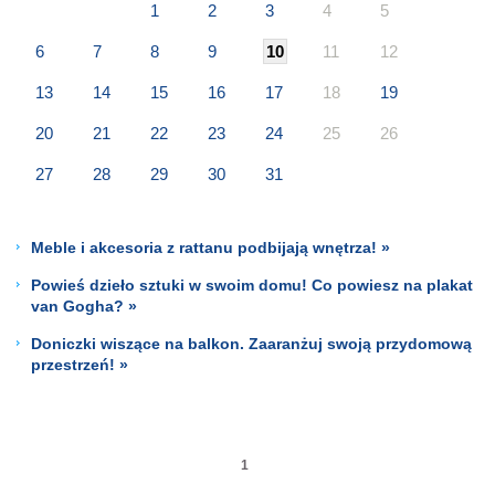
1
2
3
4
5
6
7
8
9
10
11
12
13
14
15
16
17
18
19
20
21
22
23
24
25
26
27
28
29
30
31
Meble i akcesoria z rattanu podbijają wnętrza! »
Powieś dzieło sztuki w swoim domu! Co powiesz na plakat
van Gogha? »
Doniczki wiszące na balkon. Zaaranżuj swoją przydomową
przestrzeń! »
1