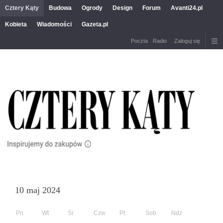
Cztery Kąty
Budowa
Ogrody
Design
Forum
Avanti24.pl
Kobieta
Wiadomości
Gazeta.pl
Poczta
Radio
Zaloguj się
10 maj 2024
Pn
Wt
Śr
Czw
Pt
Sob
Ndz