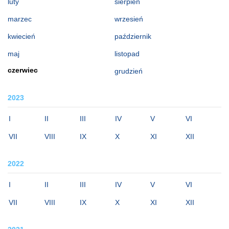
luty
sierpień
marzec
wrzesień
kwiecień
październik
maj
listopad
czerwiec
grudzień
2023
I
II
III
IV
V
VI
VII
VIII
IX
X
XI
XII
2022
I
II
III
IV
V
VI
VII
VIII
IX
X
XI
XII