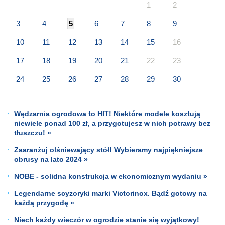
1
2
3
4
5
6
7
8
9
10
11
12
13
14
15
16
17
18
19
20
21
22
23
24
25
26
27
28
29
30
Wędzarnia ogrodowa to HIT! Niektóre modele kosztują
niewiele ponad 100 zł, a przygotujesz w nich potrawy bez
tłuszczu! »
Zaaranżuj olśniewający stół! Wybieramy najpiękniejsze
obrusy na lato 2024 »
NOBE - solidna konstrukcja w ekonomicznym wydaniu »
Legendarne scyzoryki marki Victorinox. Bądź gotowy na
każdą przygodę »
Niech każdy wieczór w ogrodzie stanie się wyjątkowy!