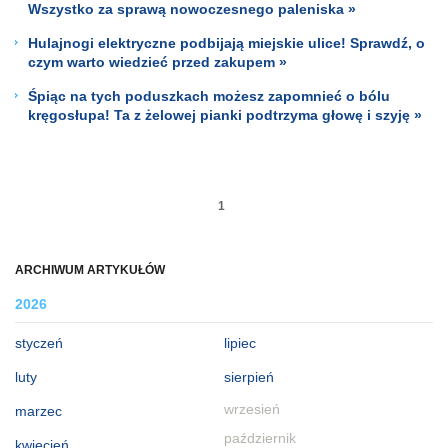
Wszystko za sprawą nowoczesnego paleniska »
Hulajnogi elektryczne podbijają miejskie ulice! Sprawdź, o
czym warto wiedzieć przed zakupem »
Śpiąc na tych poduszkach możesz zapomnieć o bólu
kręgosłupa! Ta z żelowej pianki podtrzyma głowę i szyję »
1
ARCHIWUM ARTYKUŁÓW
2026
styczeń
lipiec
luty
sierpień
wrzesień
marzec
październik
kwiecień