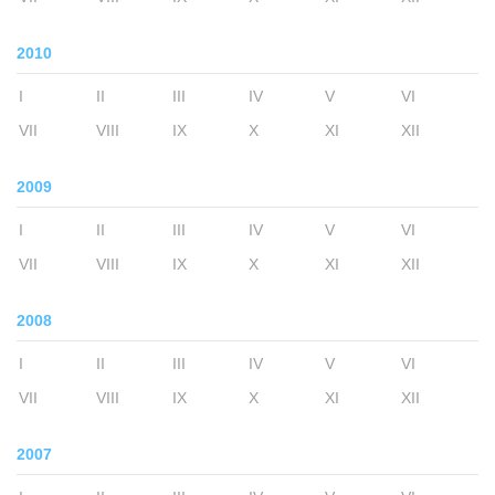
2010
I
II
III
IV
V
VI
VII
VIII
IX
X
XI
XII
2009
I
II
III
IV
V
VI
VII
VIII
IX
X
XI
XII
2008
I
II
III
IV
V
VI
VII
VIII
IX
X
XI
XII
2007