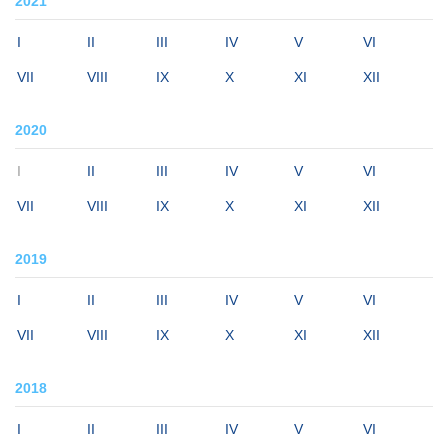
2021
I
II
III
IV
V
VI
VII
VIII
IX
X
XI
XII
2020
I
II
III
IV
V
VI
VII
VIII
IX
X
XI
XII
2019
I
II
III
IV
V
VI
VII
VIII
IX
X
XI
XII
2018
I
II
III
IV
V
VI