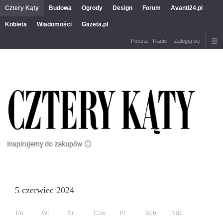
Cztery Kąty
Budowa
Ogrody
Design
Forum
Avanti24.pl
Kobieta
Wiadomości
Gazeta.pl
Poczta
Radio
Zaloguj się
5 czerwiec 2024
Pn
Wt
Śr
Czw
Pt
Sob
Ndz