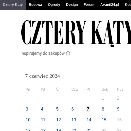
Cztery Kąty
Budowa
Ogrody
Design
Forum
Avanti24.pl
Kob
7 czerwiec 2024
Pn
Wt
Śr
Czw
Pt
Sob
Ndz
1
2
3
4
5
6
7
8
9
10
11
12
13
14
15
16
17
18
19
20
21
22
23