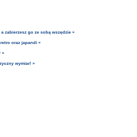
, a zabierzesz go ze sobą wszędzie »
etro oraz japandi »
 »
zyczny wymiar! »