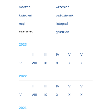
marzec
wrzesień
kwiecień
październik
maj
listopad
czerwiec
grudzień
2023
I
II
III
IV
V
VI
VII
VIII
IX
X
XI
XII
2022
I
II
III
IV
V
VI
VII
VIII
IX
X
XI
XII
2021