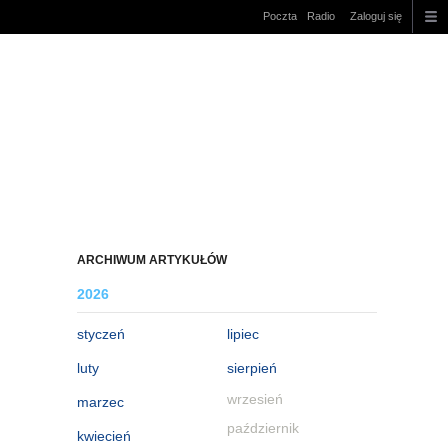
Poczta
Radio
Zaloguj się
ARCHIWUM ARTYKUŁÓW
2026
styczeń
lipiec
luty
sierpień
wrzesień
marzec
październik
kwiecień