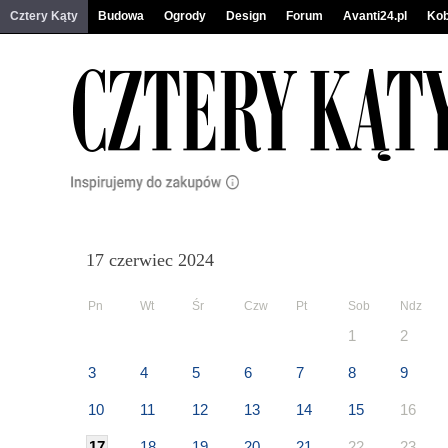
Cztery Kąty
Budowa
Ogrody
Design
Forum
Avanti24.pl
Kob
17 czerwiec 2024
Pn
Wt
Śr
Czw
Pt
Sob
Ndz
1
2
3
4
5
6
7
8
9
10
11
12
13
14
15
16
17
18
19
20
21
22
23