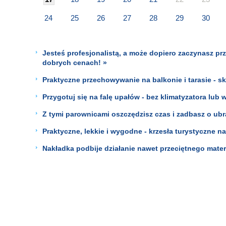
24
25
26
27
28
29
30
Jesteś profesjonalistą, a może dopiero zaczynasz p
dobrych cenach! »
Praktyczne przechowywanie na balkonie i tarasie - s
Przygotuj się na falę upałów - bez klimatyzatora lub w
Z tymi parownicami oszczędzisz czas i zadbasz o ubra
Praktyczne, lekkie i wygodne - krzesła turystyczne na 
Nakładka podbije działanie nawet przeciętnego mate