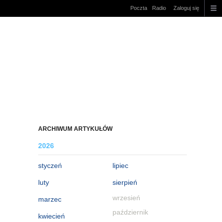
Poczta
Radio
Zaloguj się
ARCHIWUM ARTYKUŁÓW
2026
styczeń
lipiec
luty
sierpień
wrzesień
marzec
październik
kwiecień