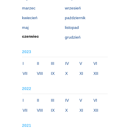
marzec
wrzesień
kwiecień
październik
maj
listopad
czerwiec
grudzień
2023
I
II
III
IV
V
VI
VII
VIII
IX
X
XI
XII
2022
I
II
III
IV
V
VI
VII
VIII
IX
X
XI
XII
2021