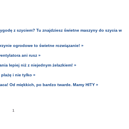
rzygodę z szyciem? Tu znajdziesz świetne maszyny do szycia w
krzynie ogrodowe to świetne rozwiązanie! »
entylatora ani rusz »
nia lepiej niż z niejednym żelazkiem! »
plażę i nie tylko »
raca! Od miękkich, po bardzo twarde. Mamy HITY »
1