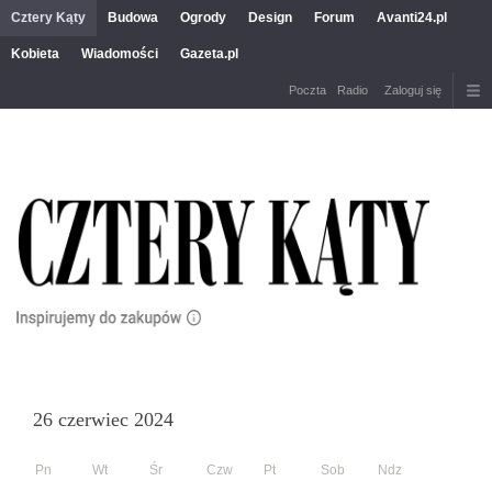
Cztery Kąty
Budowa
Ogrody
Design
Forum
Avanti24.pl
Kobieta
Wiadomości
Gazeta.pl
Poczta
Radio
Zaloguj się
26 czerwiec 2024
Pn
Wt
Śr
Czw
Pt
Sob
Ndz