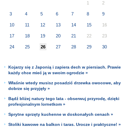
1
2
3
4
5
6
7
8
9
10
11
12
13
14
15
16
17
18
19
20
21
22
23
24
25
26
27
28
29
30
Kojarzy się z Japonią i zapiera dech w piersiach. Prawie
każdy chce mieć ją w swoim ogrodzie »
Właśnie wtedy musisz posadzić drzewka owocowe, aby
dobrze się przyjęły »
Bądź bliżej natury tego lata - obserwuj przyrodę, dzięki
profesjonalnym lornetkom »
Sprytne sprzęty kuchenne w doskonałych cenach »
Stoliki kawowe na balkon i taras. Urocze i praktyczne! »