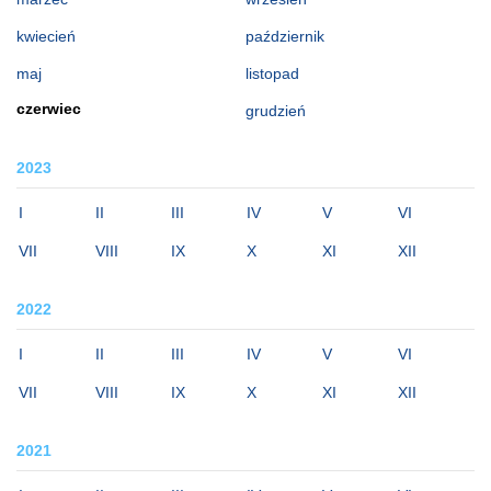
kwiecień
październik
maj
listopad
czerwiec
grudzień
2023
I
II
III
IV
V
VI
VII
VIII
IX
X
XI
XII
2022
I
II
III
IV
V
VI
VII
VIII
IX
X
XI
XII
2021