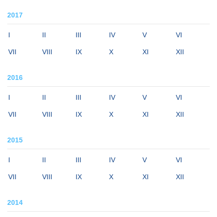
2017
I
II
III
IV
V
VI
VII
VIII
IX
X
XI
XII
2016
I
II
III
IV
V
VI
VII
VIII
IX
X
XI
XII
2015
I
II
III
IV
V
VI
VII
VIII
IX
X
XI
XII
2014