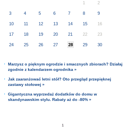
1
2
3
4
5
6
7
8
9
10
11
12
13
14
15
16
17
18
19
20
21
22
23
24
25
26
27
28
29
30
Marzysz o pięknym ogrodzie i smacznych zbiorach? Działaj
zgodnie z kalendarzem ogrodnika »
Jak zaaranżować letni stół? Oto przegląd przepięknej
zastawy stołowej »
Gigantyczna wyprzedaż dodatków do domu w
skandynawskim stylu. Rabaty aż do -80% »
1