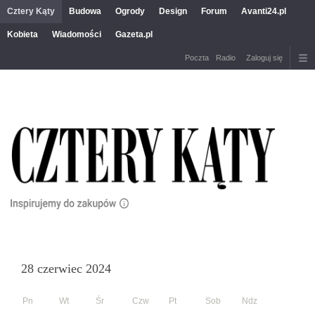
Cztery Kąty
Budowa
Ogrody
Design
Forum
Avanti24.pl
Kobieta
Wiadomości
Gazeta.pl
Poczta
Radio
Zaloguj się
28 czerwiec 2024
Pn
Wt
Śr
Czw
Pt
Sob
Ndz