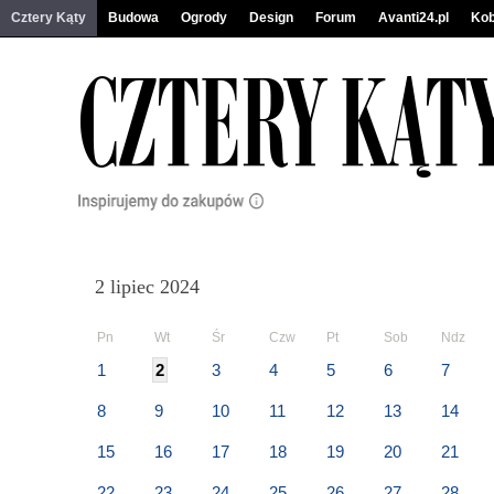
Cztery Kąty
Budowa
Ogrody
Design
Forum
Avanti24.pl
Kob
2 lipiec 2024
Pn
Wt
Śr
Czw
Pt
Sob
Ndz
1
2
3
4
5
6
7
8
9
10
11
12
13
14
15
16
17
18
19
20
21
22
23
24
25
26
27
28