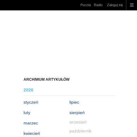
Poczta
Radio
Zaloguj się
ARCHIWUM ARTYKUŁÓW
2026
styczeń
lipiec
luty
sierpień
wrzesień
marzec
październik
kwiecień