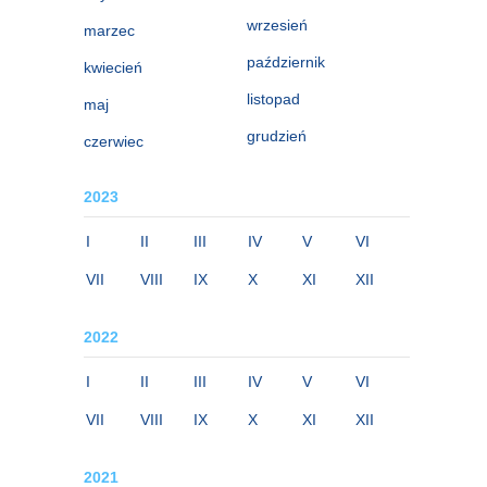
wrzesień
marzec
październik
kwiecień
listopad
maj
grudzień
czerwiec
2023
I
II
III
IV
V
VI
VII
VIII
IX
X
XI
XII
2022
I
II
III
IV
V
VI
VII
VIII
IX
X
XI
XII
2021