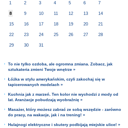
1
2
3
4
5
6
7
8
9
10
11
12
13
14
15
16
17
18
19
20
21
22
23
24
25
26
27
28
29
30
31
To nie tylko ozdoba, ale ogromna zmiana. Zobacz, jak
sztukateria zmieni Twoje wnętrze »
Łóżka w stylu amerykańskim, czyli zakochaj się w
tapicerowanych modelach »
Kuchnia jak z marzeń. Ten kolor nie wychodzi z mody od
lat. Aranżacje pobudzają wyobraźnię »
Masażer, który możesz zabrać ze sobą wszędzie - zarówno
do pracy, na wakacje, jak i na trening! »
Hulajnogi elektryczne i skutery podbijają miejskie ulice! »