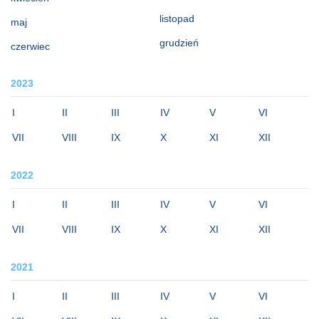
listopad
maj
grudzień
czerwiec
2023
I
II
III
IV
V
VI
VII
VIII
IX
X
XI
XII
2022
I
II
III
IV
V
VI
VII
VIII
IX
X
XI
XII
2021
I
II
III
IV
V
VI