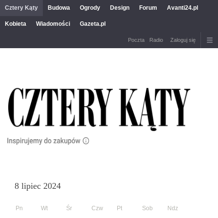
Cztery Kąty
Budowa
Ogrody
Design
Forum
Avanti24.pl
Kobieta
Wiadomości
Gazeta.pl
Poczta
Radio
Zaloguj się
8 lipiec 2024
Pn
Wt
Śr
Czw
Pt
Sob
Ndz