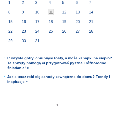
1
2
3
4
5
6
7
8
9
10
11
12
13
14
15
16
17
18
19
20
21
22
23
24
25
26
27
28
29
30
31
Puszyste gofry, chrupiące tosty, a może kanapki na ciepło?
Te sprzęty pomogą ci przygotować pyszne i różnorodne
śniadania! »
Jakie teraz robi się schody zewnętrzne do domu? Trendy i
inspiracje »
1