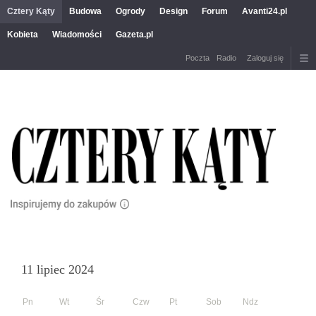
Cztery Kąty
Budowa
Ogrody
Design
Forum
Avanti24.pl
Kobieta
Wiadomości
Gazeta.pl
Poczta
Radio
Zaloguj się
11 lipiec 2024
Pn
Wt
Śr
Czw
Pt
Sob
Ndz