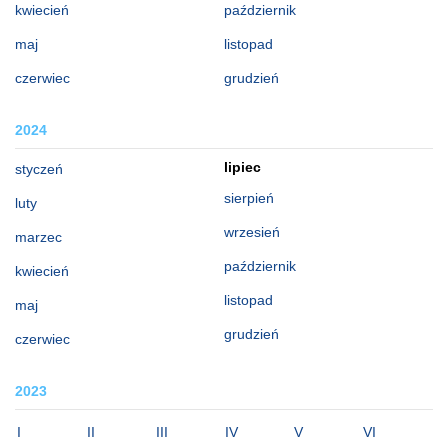
kwiecień
październik
maj
listopad
czerwiec
grudzień
2024
lipiec
styczeń
sierpień
luty
wrzesień
marzec
październik
kwiecień
listopad
maj
grudzień
czerwiec
2023
I
II
III
IV
V
VI