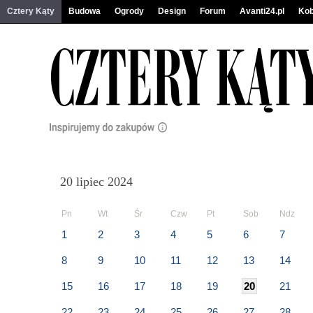
Cztery Kąty
Budowa
Ogrody
Design
Forum
Avanti24.pl
Kob
20 lipiec 2024
Pn
Wt
Śr
Czw
Pt
Sob
Ndz
1
2
3
4
5
6
7
8
9
10
11
12
13
14
15
16
17
18
19
20
21
22
23
24
25
26
27
28