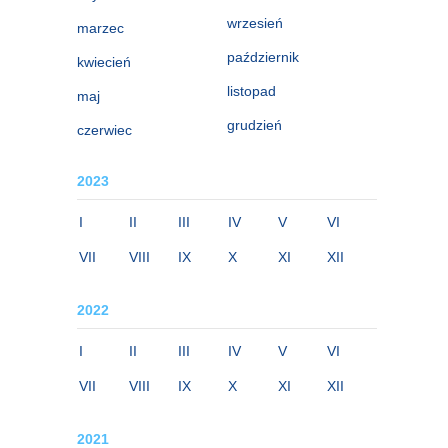
wrzesień
marzec
październik
kwiecień
listopad
maj
grudzień
czerwiec
2023
I
II
III
IV
V
VI
VII
VIII
IX
X
XI
XII
2022
I
II
III
IV
V
VI
VII
VIII
IX
X
XI
XII
2021