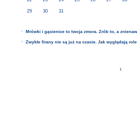
29
30
31
Mrówki i gąsienice to twoja zmora. Zrób to, a zniena
Zwykłe firany nie są już na czasie. Jak wyglądają role
1