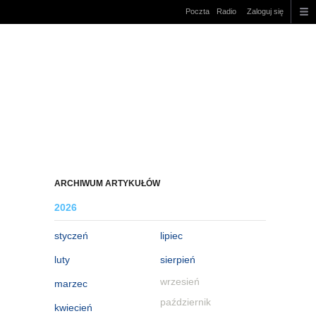
Poczta
Radio
Zaloguj się
ARCHIWUM ARTYKUŁÓW
2026
styczeń
lipiec
luty
sierpień
wrzesień
marzec
październik
kwiecień