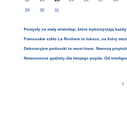
29
30
31
Pomysły na mały wiatrołap, które wykorzystają każdy 
Francuskie szkło La Rochere to luksus, na który mo
Dekoracyjne poduszki to must-have. Stworzą przytulny
Nowoczesne gadżety dla twojego pupila. Od intelig
1