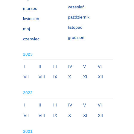
wrzesień
marzec
październik
kwiecień
listopad
maj
grudzień
czerwiec
2023
I
II
III
IV
V
VI
VII
VIII
IX
X
XI
XII
2022
I
II
III
IV
V
VI
VII
VIII
IX
X
XI
XII
2021