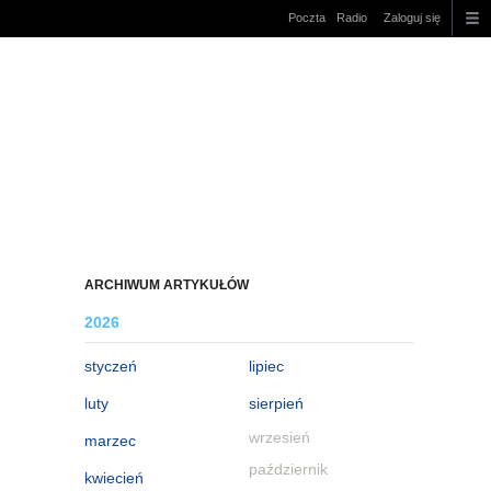
Poczta
Radio
Zaloguj się
ARCHIWUM ARTYKUŁÓW
2026
styczeń
lipiec
luty
sierpień
wrzesień
marzec
październik
kwiecień