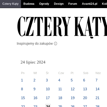
Cztery Kąty
Budowa
Ogrody
Design
Forum
Avanti24.pl
Kob
24 lipiec 2024
Pn
Wt
Śr
Czw
Pt
Sob
Ndz
1
2
3
4
5
6
7
8
9
10
11
12
13
14
15
16
17
18
19
20
21
22
23
24
25
26
27
28