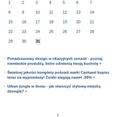
1
2
3
4
5
6
7
8
9
10
11
12
13
14
15
16
17
18
19
20
21
22
23
24
25
26
27
28
29
30
31
Ponadczasowy design w okazyjnych cenach - poznaj
niemieckie produkty, które odmienią twoją kuchnię »
Świetnej jakości komplety pościeli marki Cacharel kupisz
teraz na wyprzedaży! Zniżki sięgają nawet -55% »
Urban jungle w domu - jak stworzyć stylową miejską
dżunglę? »
1