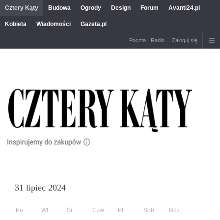
Cztery Kąty
Budowa
Ogrody
Design
Forum
Avanti24.pl
Kobieta
Wiadomości
Gazeta.pl
Poczta
Radio
Zaloguj się
31 lipiec 2024
Pn
Wt
Śr
Czw
Pt
Sob
Ndz