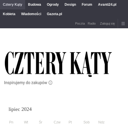
Cztery Kąty
Budowa
Ogrody
Design
Forum
Avanti24.pl
Kobieta
Wiadomości
Gazeta.pl
Poczta
Radio
Zaloguj się
lipiec 2024
Pn
Wt
Śr
Czw
Pt
Sob
Ndz