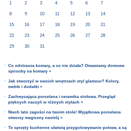
1
2
3
4
5
6
7
8
9
10
11
12
13
14
15
16
17
18
19
20
21
22
23
24
25
26
27
28
29
30
31
Co odstrasza komary, a co nie działa? Omawiamy domowe
sposoby na komary »
Jak stworzyć w swoich wnętrzach styl glamour? Kolory,
meble i dodatki »
Zachwycająca porcelana i ceramika stołowa. Przegląd
pięknych naczyń w różnych stylach »
Niech lato zagości na twoim stole! Wyjątkowa porcelana
stworzy magiczny nastrój »
Te sprzęty kuchenne ułatwią przygotowywanie potraw, a są