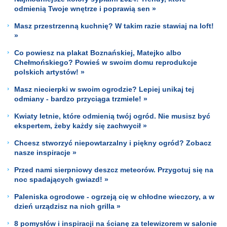
odmienią Twoje wnętrze i poprawią sen »
Masz przestrzenną kuchnię? W takim razie stawiaj na loft!
»
Co powiesz na plakat Boznańskiej, Matejko albo
Chełmońskiego? Powieś w swoim domu reprodukcje
polskich artystów! »
Masz niecierpki w swoim ogrodzie? Lepiej unikaj tej
odmiany - bardzo przyciąga trzmiele! »
Kwiaty letnie, które odmienią twój ogród. Nie musisz być
ekspertem, żeby każdy się zachwycił »
Chcesz stworzyć niepowtarzalny i piękny ogród? Zobacz
nasze inspiracje »
Przed nami sierpniowy deszcz meteorów. Przygotuj się na
noc spadających gwiazd! »
Paleniska ogrodowe - ogrzeją cię w chłodne wieczory, a w
dzień urządzisz na nich grilla »
8 pomysłów i inspiracji na ścianę za telewizorem w salonie