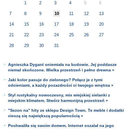
1
2
3
4
5
6
7
8
9
10
11
12
13
14
15
16
17
18
19
20
21
22
23
24
25
26
27
28
29
30
31
Agnieszka Dygant oniemiała na budowie. Jej poddasze
niemal skończone. Wielka przestrzeń i pełno drewna »
Jaki kolor pasuje do zielonego? Połącz je z tymi
odcieniami, a każdy pozazdrości ci twojego wnętrza »
Styl rustykalny nowoczesny, mix wiejskiej sielanki z
miejskim klimatem. Stwórz harmonijną przestrzeń »
"Sezon na" hity ze sklepu Design Town. Te meble i dodatki
cieszą się największą popularnością »
Pochwaliła się swoim domem. Internet oszalał na jego