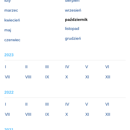
luty
sierpień
marzec
wrzesień
październik
kwiecień
listopad
maj
grudzień
czerwiec
2023
I
II
III
IV
V
VI
VII
VIII
IX
X
XI
XII
2022
I
II
III
IV
V
VI
VII
VIII
IX
X
XI
XII
2021