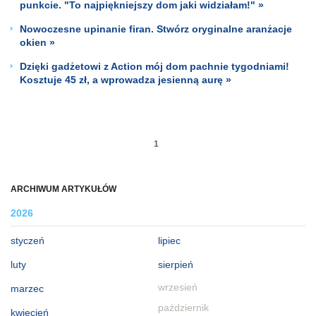
punkcie. "To najpiękniejszy dom jaki widziałam!" »
Nowoczesne upinanie firan. Stwórz oryginalne aranżacje
okien »
Dzięki gadżetowi z Action mój dom pachnie tygodniami!
Kosztuje 45 zł, a wprowadza jesienną aurę »
1
ARCHIWUM ARTYKUŁÓW
2026
styczeń
lipiec
luty
sierpień
wrzesień
marzec
październik
kwiecień