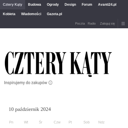
Cztery Kąty
Budowa
Ogrody
Design
Forum
Avanti24.pl
Kobieta
Wiadomości
Gazeta.pl
Poczta
Radio
Zaloguj się
10 październik 2024
Pn
Wt
Śr
Czw
Pt
Sob
Ndz