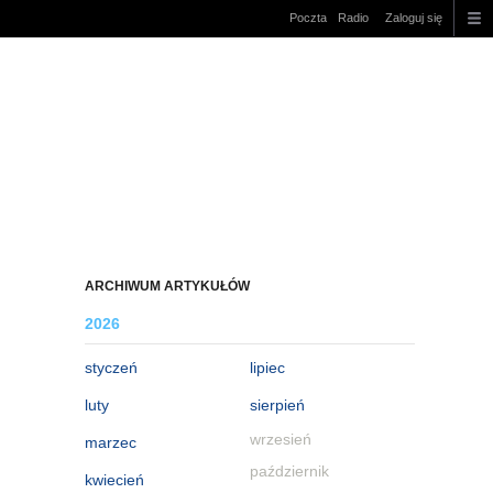
Poczta
Radio
Zaloguj się
ARCHIWUM ARTYKUŁÓW
2026
styczeń
lipiec
luty
sierpień
wrzesień
marzec
październik
kwiecień