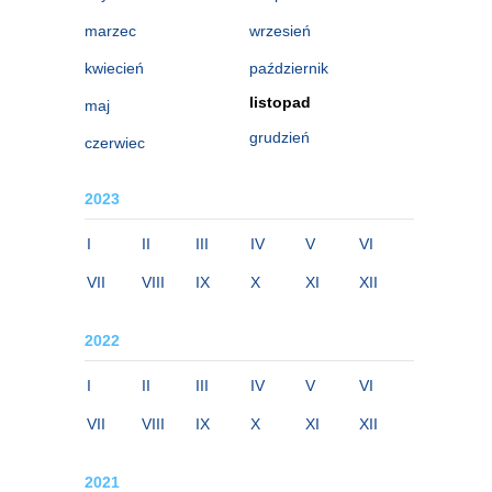
marzec
wrzesień
kwiecień
październik
listopad
maj
grudzień
czerwiec
2023
I
II
III
IV
V
VI
VII
VIII
IX
X
XI
XII
2022
I
II
III
IV
V
VI
VII
VIII
IX
X
XI
XII
2021