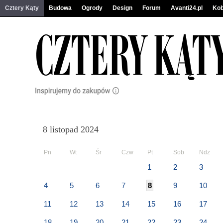
Cztery Kąty
Budowa
Ogrody
Design
Forum
Avanti24.pl
Kob
8 listopad 2024
Pn
Wt
Śr
Czw
Pt
Sob
Ndz
1
2
3
4
5
6
7
8
9
10
11
12
13
14
15
16
17
18
19
20
21
22
23
24