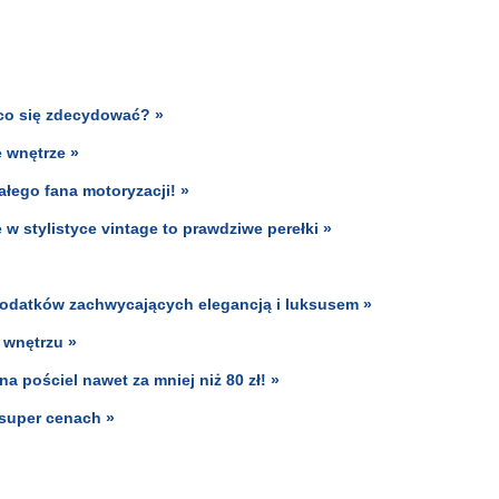
 co się zdecydować? »
e wnętrze »
łego fana motoryzacji! »
w stylistyce vintage to prawdziwe perełki »
dodatków zachwycających elegancją i luksusem »
 wnętrzu »
 pościel nawet za mniej niż 80 zł! »
 super cenach »