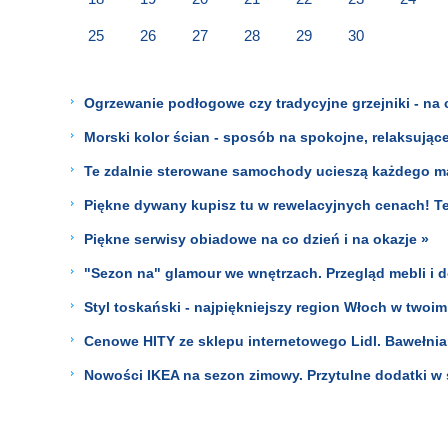
25
26
27
28
29
30
Ogrzewanie podłogowe czy tradycyjne grzejniki - na
Morski kolor ścian - sposób na spokojne, relaksując
Te zdalnie sterowane samochody ucieszą każdego ma
Piękne dywany kupisz tu w rewelacyjnych cenach! Te 
Piękne serwisy obiadowe na co dzień i na okazje »
"Sezon na" glamour we wnętrzach. Przegląd mebli i 
Styl toskański - najpiękniejszy region Włoch w twoim
Cenowe HITY ze sklepu internetowego Lidl. Bawełniana
Nowości IKEA na sezon zimowy. Przytulne dodatki w