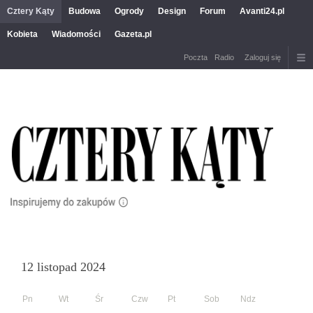
Cztery Kąty
Budowa
Ogrody
Design
Forum
Avanti24.pl
Kobieta
Wiadomości
Gazeta.pl
Poczta
Radio
Zaloguj się
12 listopad 2024
Pn
Wt
Śr
Czw
Pt
Sob
Ndz