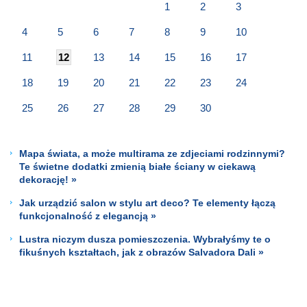
1
2
3
4
5
6
7
8
9
10
11
12
13
14
15
16
17
18
19
20
21
22
23
24
25
26
27
28
29
30
Mapa świata, a może multirama ze zdjeciami rodzinnymi?
Te świetne dodatki zmienią białe ściany w ciekawą
dekorację! »
Jak urządzić salon w stylu art deco? Te elementy łączą
funkcjonalność z elegancją »
Lustra niczym dusza pomieszczenia. Wybrałyśmy te o
fikuśnych kształtach, jak z obrazów Salvadora Dali »