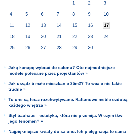
1
2
3
4
5
6
7
8
9
10
11
12
13
14
15
16
17
18
19
20
21
22
23
24
25
26
27
28
29
30
Jaką kanapę wybrać do salonu? Oto najmodniejsze
modele polecane przez projektantów »
Jak urządzić małe mieszkanie 35m2? To wcale nie takie
trudne »
To one są teraz rozchwytywane. Rattanowe meble ozdobą
każdego wnętrza »
Styl bauhaus - estetyka, która nie przemija. W czym tkwi
jego fenomen? »
Najpiękniejsze kwiaty do salonu. Ich pielęgnacja to sama