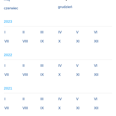
grudzień
czerwiec
2023
I
II
III
IV
V
VI
VII
VIII
IX
X
XI
XII
2022
I
II
III
IV
V
VI
VII
VIII
IX
X
XI
XII
2021
I
II
III
IV
V
VI
VII
VIII
IX
X
XI
XII