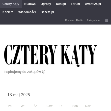
Cztery Kąty
Budowa
Ogrody
Design
Forum
Avanti24.pl
Kobieta
Wiadomości
Gazeta.pl
Poczta
Radio
Zaloguj się
13 maj 2025
Pn
Wt
Śr
Czw
Pt
Sob
Ndz