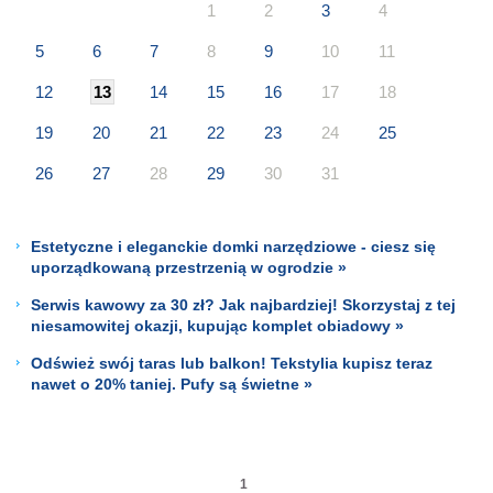
1
2
3
4
5
6
7
8
9
10
11
12
13
14
15
16
17
18
19
20
21
22
23
24
25
26
27
28
29
30
31
Estetyczne i eleganckie domki narzędziowe - ciesz się
uporządkowaną przestrzenią w ogrodzie »
Serwis kawowy za 30 zł? Jak najbardziej! Skorzystaj z tej
niesamowitej okazji, kupując komplet obiadowy »
Odśwież swój taras lub balkon! Tekstylia kupisz teraz
nawet o 20% taniej. Pufy są świetne »
1