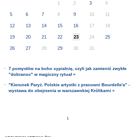
1
2
3
4
5
6
7
8
9
10
11
12
13
14
15
16
17
18
19
20
21
22
23
24
25
26
27
28
29
30
31
7 pomysłów na boho sypialnię, czyli jak zamienić zwykłe
"dobranoc" w magiczny rytuał »
"Kierunek Paryż. Polskie artystki z pracowni Bourdelle'a" -
wystawa do obejrzenia w warszawskiej Królikarni »
1