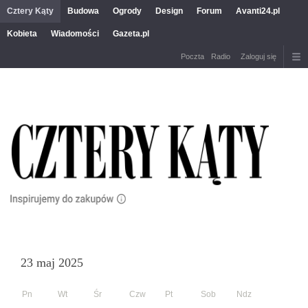
Cztery Kąty
Budowa
Ogrody
Design
Forum
Avanti24.pl
Kobieta
Wiadomości
Gazeta.pl
Poczta
Radio
Zaloguj się
23 maj 2025
Pn
Wt
Śr
Czw
Pt
Sob
Ndz