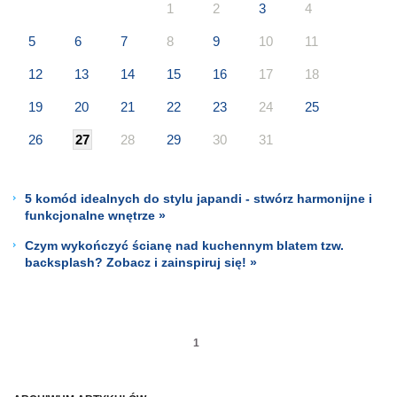
1
2
3
4
5
6
7
8
9
10
11
12
13
14
15
16
17
18
19
20
21
22
23
24
25
26
27
28
29
30
31
5 komód idealnych do stylu japandi - stwórz harmonijne i
funkcjonalne wnętrze »
Czym wykończyć ścianę nad kuchennym blatem tzw.
backsplash? Zobacz i zainspiruj się! »
1