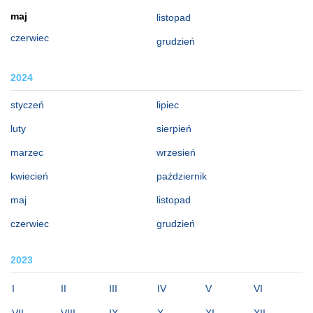
maj
listopad
czerwiec
grudzień
2024
styczeń
lipiec
luty
sierpień
marzec
wrzesień
kwiecień
październik
maj
listopad
czerwiec
grudzień
2023
I
II
III
IV
V
VI
VII
VIII
IX
X
XI
XII