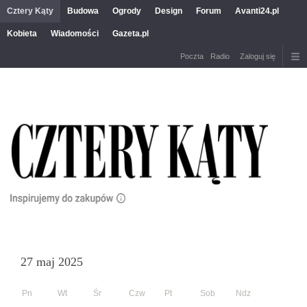
Cztery Kąty
Budowa
Ogrody
Design
Forum
Avanti24.pl
Kobieta
Wiadomości
Gazeta.pl
Poczta
Radio
Zaloguj się
27 maj 2025
Pn
Wt
Śr
Czw
Pt
Sob
Ndz