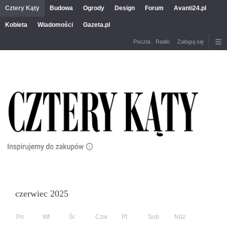
Cztery Kąty
Budowa
Ogrody
Design
Forum
Avanti24.pl
Kobieta
Wiadomości
Gazeta.pl
Poczta
Radio
Zaloguj się
czerwiec 2025
Pn
Wt
Śr
Czw
Pt
Sob
Ndz