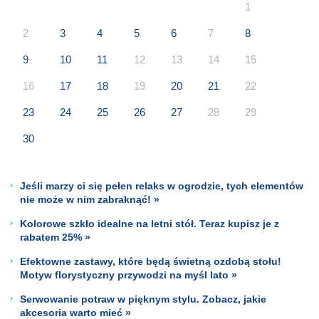
1
2
3
4
5
6
7
8
9
10
11
12
13
14
15
16
17
18
19
20
21
22
23
24
25
26
27
28
29
30
Jeśli marzy ci się pełen relaks w ogrodzie, tych elementów
nie może w nim zabraknąć! »
Kolorowe szkło idealne na letni stół. Teraz kupisz je z
rabatem 25% »
Efektowne zastawy, które będą świetną ozdobą stołu!
Motyw florystyczny przywodzi na myśl lato »
Serwowanie potraw w pięknym stylu. Zobacz, jakie
akcesoria warto mieć »