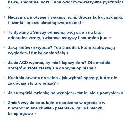
kawę, smoothie, soki i inne owocowo-warzywne pyszności
»
Naczynia z motywami wakacyjnymi. Urocze kubki, szklanki,
filiżanki i talerze skradną twoje serce! »
Te dywany z Sinsay odmienią twój salon na lato -
orientalne wzory, kwiatowe motywy i naturalna juta »
Jaką lodówkę wybrać? Top 5 modeli, które zachwycają
wyglądem i funkcjonalnością »
Jakie AGD wybrać, by mieć lepszy dom? Oto modele
sprzętów, które cieszą się dobrymi opiniami »
Kuchnia otwarta na salon - jak wybrać sprzęty, które nie
zakłócają stylu wnętrza? »
Jak urządzić łazienkę na wynajem - tanio, ale z pomysłem »
Zmień zwykłe popułudnie spędzone w ogrodzie w
niezapomniane chwile - paleniska, grille i piecyki
kempingowe »