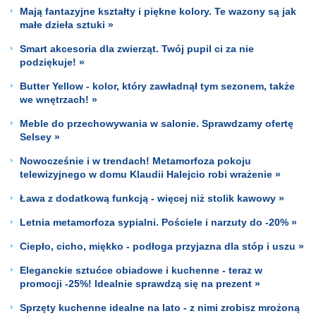
Mają fantazyjne kształty i piękne kolory. Te wazony są jak
małe dzieła sztuki »
Smart akcesoria dla zwierząt. Twój pupil ci za nie
podziękuje! »
Butter Yellow - kolor, który zawładnął tym sezonem, także
we wnętrzach! »
Meble do przechowywania w salonie. Sprawdzamy ofertę
Selsey »
Nowocześnie i w trendach! Metamorfoza pokoju
telewizyjnego w domu Klaudii Halejcio robi wrażenie »
Ława z dodatkową funkcją - więcej niż stolik kawowy »
Letnia metamorfoza sypialni. Pościele i narzuty do -20% »
Ciepło, cicho, miękko - podłoga przyjazna dla stóp i uszu »
Eleganckie sztućce obiadowe i kuchenne - teraz w
promocji -25%! Idealnie sprawdzą się na prezent »
Sprzęty kuchenne idealne na lato - z nimi zrobisz mrożoną