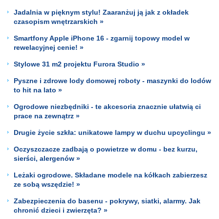
Jadalnia w pięknym stylu! Zaaranżuj ją jak z okładek
czasopism wnętrzarskich »
Smartfony Apple iPhone 16 - zgarnij topowy model w
rewelacyjnej cenie! »
Stylowe 31 m2 projektu Furora Studio »
Pyszne i zdrowe lody domowej roboty - maszynki do lodów
to hit na lato »
Ogrodowe niezbędniki - te akcesoria znacznie ułatwią ci
prace na zewnątrz »
Drugie życie szkła: unikatowe lampy w duchu upcyclingu »
Oczyszczacze zadbają o powietrze w domu - bez kurzu,
sierści, alergenów »
Leżaki ogrodowe. Składane modele na kółkach zabierzesz
ze sobą wszędzie! »
Zabezpieczenia do basenu - pokrywy, siatki, alarmy. Jak
chronić dzieci i zwierzęta? »