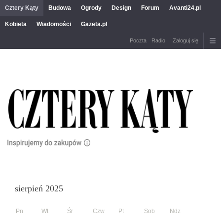
Cztery Kąty
Budowa
Ogrody
Design
Forum
Avanti24.pl
Kobieta
Wiadomości
Gazeta.pl
Poczta
Radio
Zaloguj się
sierpień 2025
Pn
Wt
Śr
Czw
Pt
Sob
Ndz