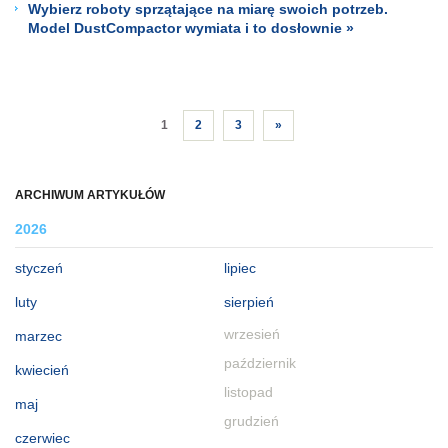
Wybierz roboty sprzątające na miarę swoich potrzeb.
Model DustCompactor wymiata i to dosłownie »
1
2
3
»
ARCHIWUM ARTYKUŁÓW
2026
styczeń
lipiec
luty
sierpień
wrzesień
marzec
październik
kwiecień
listopad
maj
grudzień
czerwiec