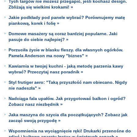
Tych targów nie możesz przegapić, jeśli kochasz design.
Zbliżają się wielkimi krokami! »
Jakie podkłady pod panele wybrać? Porównujemy matę
piankową, korek i folię »
Domowe masażery są coraz bardziej popularne. Jaki
pasuje do ciebie najlepiej? »
Porzuciła życie w blasku fleszy. dla własnych ogórków.
Pamela Anderson ma nowy "biznes" »
Kawiarnia w twojej kuchni - jaką metodę parzenia kawy
wybrać? Przeczytaj nasz poradnik »
Styl frutiger aero: "Taką przyszłość nam obiecano. Nigdy
nie nadeszła" »
Nadciąga fala upałów. Jak przygotować balkon i ogród?
Zobacz nasz niezbędnik »
Jaka maszyna do szycia dla początkujących? Zobacz jak
zacząć swoją przygodę »
Wspomnienia na wyciągnięcie ręki! Drukarki przenośne do
zdjęć i kultowe aparaty Instax w świetnych cenach »