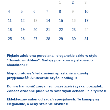
1
2
3
4
5
6
7
8
9
10
11
12
13
14
15
16
17
18
19
20
21
22
23
24
25
26
27
28
29
30
31
Pięknie zdobiona porcelana i eleganckie szkło w stylu
"Downtown Abbey". Nadają posiłkom wyjątkowego
charakteru »
Mop obrotowy Vileda zmieni sprzątanie w czystą
przyjemność! Skutecznie czyści podłogi »
Dom w harmonii: zorganizuj przestrzeń i zyskaj porządek.
Zobacz ozdobne pudełka w swietnych cenach i nie tylko! »
Eklektyczny salon od zadań specjalnych. Te kanapy są
eleganckie, a ceny szalenie niskie! »