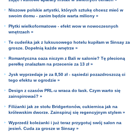
Niszowe polskie artystki, których sztukę chcesz mieć w
swoim domu - zanim będzie warta miliony »
Płytki wielkoformatowe - efekt wow w nowoczesnych
wnętrzach »
Te cudeńka jak z luksusowego hotelu kupiłam w Sinsay za
grosze. Dopełnią każde wnętrze »
Romantyczna oaza niczym z Bali w salonie? Tę plecioną
perełkę znalazłam na przecenie za 13 zł »
Jysk wyprzedaje je za 8,50 zł - sąsiedzi pozazdroszczą ci
tego efektu w ogrodzie »
Design z czasów PRL-u wraca do łask. Czym warto się
zainspirować? »
Filiżanki jak ze stołu Bridgertonów, cukiernica jak na
królewskim dworze. Zainspiruj się regencyjnym stylem »
Wyprzedź koleżanki i już teraz przygotuj swój salon na
jesień. Cuda za grosze w Sinsay »