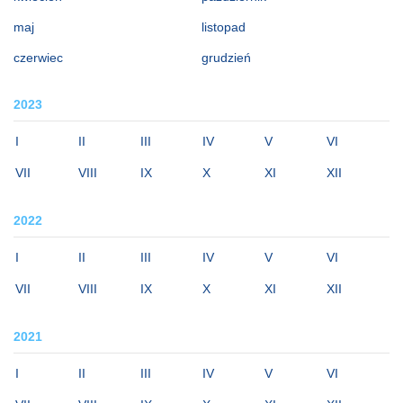
maj
listopad
czerwiec
grudzień
2023
I
II
III
IV
V
VI
VII
VIII
IX
X
XI
XII
2022
I
II
III
IV
V
VI
VII
VIII
IX
X
XI
XII
2021
I
II
III
IV
V
VI