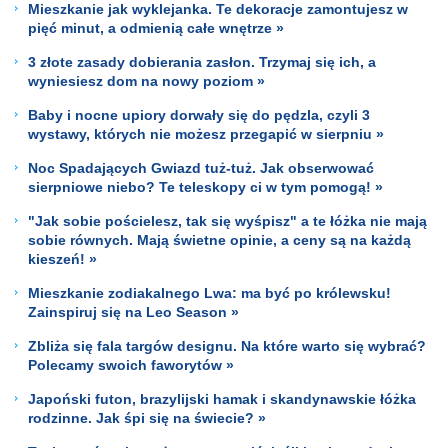
Mieszkanie jak wyklejanka. Te dekoracje zamontujesz w
pięć minut, a odmienią całe wnętrze »
3 złote zasady dobierania zasłon. Trzymaj się ich, a
wyniesiesz dom na nowy poziom »
Baby i nocne upiory dorwały się do pędzla, czyli 3
wystawy, których nie możesz przegapić w sierpniu »
Noc Spadających Gwiazd tuż-tuż. Jak obserwować
sierpniowe niebo? Te teleskopy ci w tym pomogą! »
"Jak sobie pościelesz, tak się wyśpisz" a te łóżka nie mają
sobie równych. Mają świetne opinie, a ceny są na każdą
kieszeń! »
Mieszkanie zodiakalnego Lwa: ma być po królewsku!
Zainspiruj się na Leo Season »
Zbliża się fala targów designu. Na które warto się wybrać?
Polecamy swoich faworytów »
Japoński futon, brazylijski hamak i skandynawskie łóżka
rodzinne. Jak śpi się na świecie? »