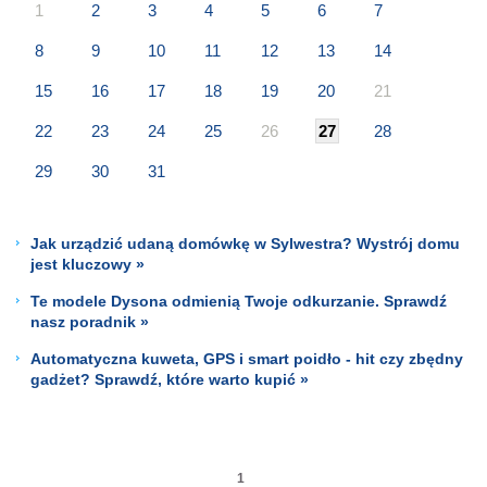
1
2
3
4
5
6
7
8
9
10
11
12
13
14
15
16
17
18
19
20
21
22
23
24
25
26
27
28
29
30
31
Jak urządzić udaną domówkę w Sylwestra? Wystrój domu
jest kluczowy »
Te modele Dysona odmienią Twoje odkurzanie. Sprawdź
nasz poradnik »
Automatyczna kuweta, GPS i smart poidło - hit czy zbędny
gadżet? Sprawdź, które warto kupić »
1