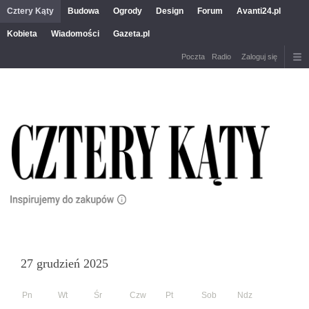
Cztery Kąty
Budowa
Ogrody
Design
Forum
Avanti24.pl
Kobieta
Wiadomości
Gazeta.pl
Poczta
Radio
Zaloguj się
27 grudzień 2025
Pn
Wt
Śr
Czw
Pt
Sob
Ndz