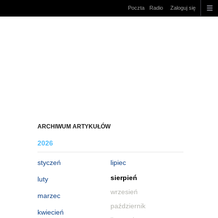
Poczta
Radio
Zaloguj się
ARCHIWUM ARTYKUŁÓW
2026
styczeń
lipiec
sierpień
luty
wrzesień
marzec
październik
kwiecień