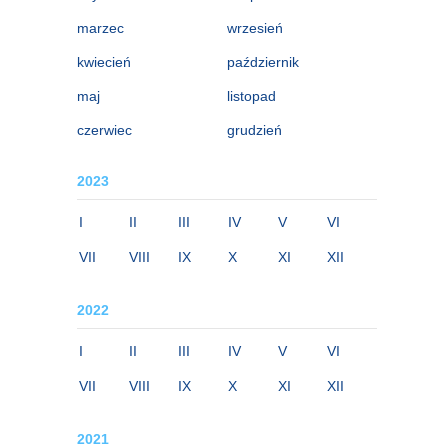
marzec
wrzesień
kwiecień
październik
maj
listopad
czerwiec
grudzień
2023
I
II
III
IV
V
VI
VII
VIII
IX
X
XI
XII
2022
I
II
III
IV
V
VI
VII
VIII
IX
X
XI
XII
2021