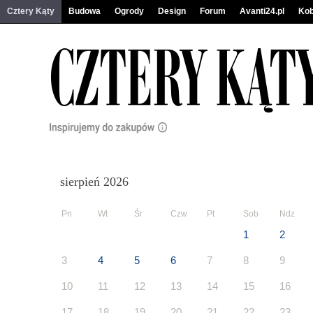
Cztery Kąty
Budowa
Ogrody
Design
Forum
Avanti24.pl
Kob
sierpień 2026
Pn
Wt
Śr
Czw
Pt
Sob
Ndz
1
2
3
4
5
6
7
8
9
10
11
12
13
14
15
16
17
18
19
20
21
22
23