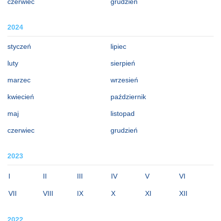
czerwiec
grudzień
2024
styczeń
lipiec
luty
sierpień
marzec
wrzesień
kwiecień
październik
maj
listopad
czerwiec
grudzień
2023
I
II
III
IV
V
VI
VII
VIII
IX
X
XI
XII
2022