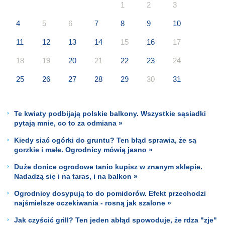
1
2
3
4
5
6
7
8
9
10
11
12
13
14
15
16
17
18
19
20
21
22
23
24
25
26
27
28
29
30
31
Te kwiaty podbijają polskie balkony. Wszystkie sąsiadki
pytają mnie, co to za odmiana »
Kiedy siać ogórki do gruntu? Ten błąd sprawia, że są
gorzkie i małe. Ogrodnicy mówią jasno »
Duże donice ogrodowe tanio kupisz w znanym sklepie.
Nadadzą się i na taras, i na balkon »
Ogrodnicy dosypują to do pomidorów. Efekt przechodzi
najśmielsze oczekiwania - rosną jak szalone »
Jak czyścić grill? Ten jeden abłąd spowoduje, że rdza "zje"