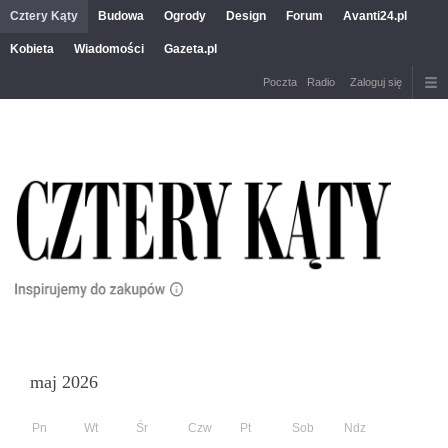
Cztery Kąty
Budowa
Ogrody
Design
Forum
Avanti24.pl
Kobieta
Wiadomości
Gazeta.pl
Poczta
Radio
Zaloguj się
maj 2026
Pn
Wt
Śr
Czw
Pt
Sob
Ndz