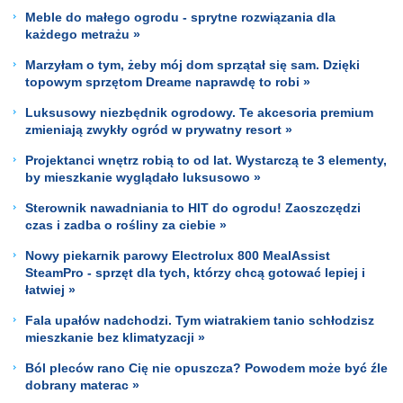
Meble do małego ogrodu - sprytne rozwiązania dla
każdego metrażu »
Marzyłam o tym, żeby mój dom sprzątał się sam. Dzięki
topowym sprzętom Dreame naprawdę to robi »
Luksusowy niezbędnik ogrodowy. Te akcesoria premium
zmieniają zwykły ogród w prywatny resort »
Projektanci wnętrz robią to od lat. Wystarczą te 3 elementy,
by mieszkanie wyglądało luksusowo »
Sterownik nawadniania to HIT do ogrodu! Zaoszczędzi
czas i zadba o rośliny za ciebie »
Nowy piekarnik parowy Electrolux 800 MealAssist
SteamPro - sprzęt dla tych, którzy chcą gotować lepiej i
łatwiej »
Fala upałów nadchodzi. Tym wiatrakiem tanio schłodzisz
mieszkanie bez klimatyzacji »
Ból pleców rano Cię nie opuszcza? Powodem może być źle
dobrany materac »