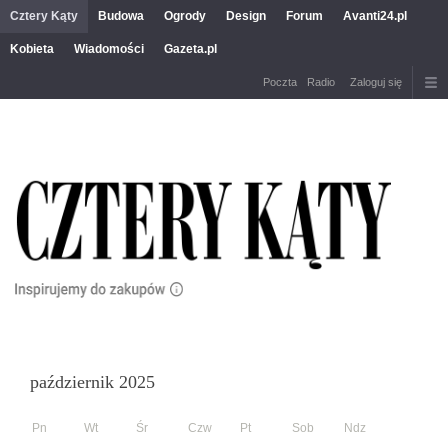
Cztery Kąty
Budowa
Ogrody
Design
Forum
Avanti24.pl
Kobieta
Wiadomości
Gazeta.pl
Poczta
Radio
Zaloguj się
październik 2025
Pn
Wt
Śr
Czw
Pt
Sob
Ndz