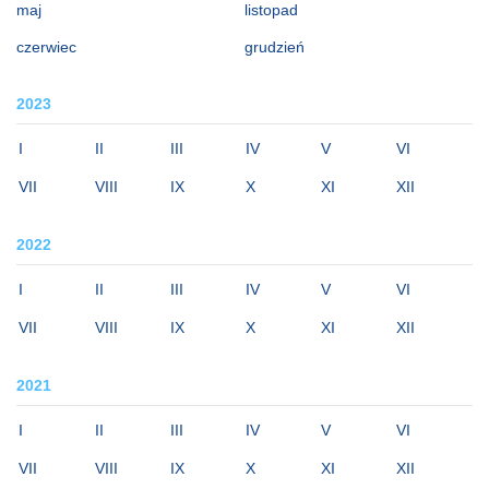
maj
listopad
czerwiec
grudzień
2023
I
II
III
IV
V
VI
VII
VIII
IX
X
XI
XII
2022
I
II
III
IV
V
VI
VII
VIII
IX
X
XI
XII
2021
I
II
III
IV
V
VI
VII
VIII
IX
X
XI
XII