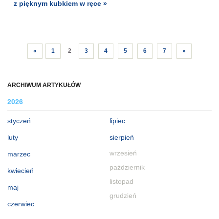
z pięknym kubkiem w ręce »
«
1
2
3
4
5
6
7
»
ARCHIWUM ARTYKUŁÓW
2026
styczeń
lipiec
luty
sierpień
wrzesień
marzec
październik
kwiecień
listopad
maj
grudzień
czerwiec