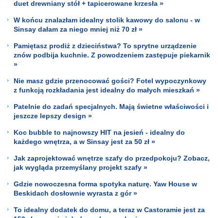
duet drewniany stół + tapicerowane krzesła »
W końcu znalazłam idealny stolik kawowy do salonu - w
Sinsay dałam za niego mniej niż 70 zł »
Pamiętasz prodiż z dzieciństwa? To sprytne urządzenie
znów podbija kuchnie. Z powodzeniem zastępuje piekarnik
»
Nie masz gdzie przenocować gości? Fotel wypoczynkowy
z funkcją rozkładania jest idealny do małych mieszkań »
Patelnie do zadań specjalnych. Mają świetne właściwości i
jeszcze lepszy design »
Koc bubble to najnowszy HIT na jesień - idealny do
każdego wnętrza, a w Sinsay jest za 50 zł »
Jak zaprojektować wnętrze szafy do przedpokoju? Zobacz,
jak wygląda przemyślany projekt szafy »
Gdzie nowoczesna forma spotyka naturę. Yaw House w
Beskidach dosłownie wyrasta z gór »
To idealny dodatek do domu, a teraz w Castoramie jest za