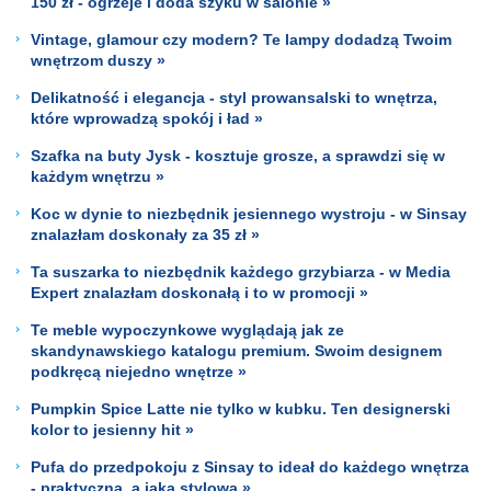
150 zł - ogrzeje i doda szyku w salonie »
Vintage, glamour czy modern? Te lampy dodadzą Twoim
wnętrzom duszy »
Delikatność i elegancja - styl prowansalski to wnętrza,
które wprowadzą spokój i ład »
Szafka na buty Jysk - kosztuje grosze, a sprawdzi się w
każdym wnętrzu »
Koc w dynie to niezbędnik jesiennego wystroju - w Sinsay
znalazłam doskonały za 35 zł »
Ta suszarka to niezbędnik każdego grzybiarza - w Media
Expert znalazłam doskonałą i to w promocji »
Te meble wypoczynkowe wyglądają jak ze
skandynawskiego katalogu premium. Swoim designem
podkręcą niejedno wnętrze »
Pumpkin Spice Latte nie tylko w kubku. Ten designerski
kolor to jesienny hit »
Pufa do przedpokoju z Sinsay to ideał do każdego wnętrza
- praktyczna, a jaka stylowa »