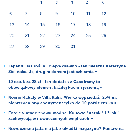
1
2
3
4
5
6
7
8
9
10
11
12
13
14
15
16
17
18
19
20
21
22
23
24
25
26
27
28
29
30
31
Japandi, las roślin i ciepłe drewno - tak mieszka Katarzyna
Zielińska. Jej drugim domem jest szklarnia »
10 sztuk za 28 zł - ten dodatek z Casotramy to
obowiązkowy element każdej kuchni jesienią »
Nocne Rabaty w Villa Italia. Wielka wyprzedaż -25% na
nieprzeceniony asortyment tylko do 10 października »
Fotele vintage znowu modne. Kultowe "uszaki" i "liski"
zachwycają w nowoczesnych wnętrzach »
Nowoczesna jadalnia jak z okładki magazynu? Postaw na