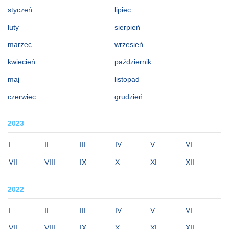
styczeń
lipiec
luty
sierpień
marzec
wrzesień
kwiecień
październik
maj
listopad
czerwiec
grudzień
2023
I
II
III
IV
V
VI
VII
VIII
IX
X
XI
XII
2022
I
II
III
IV
V
VI
VII
VIII
IX
X
XI
XII