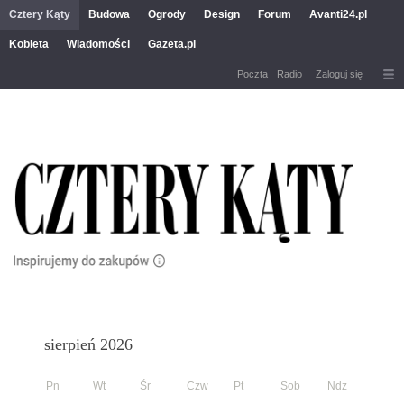
Cztery Kąty
Budowa
Ogrody
Design
Forum
Avanti24.pl
Kobieta
Wiadomości
Gazeta.pl
Poczta
Radio
Zaloguj się
sierpień 2026
Pn
Wt
Śr
Czw
Pt
Sob
Ndz