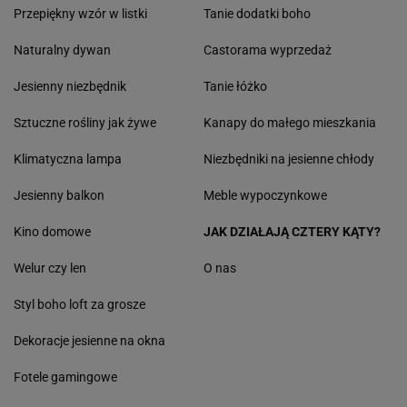
Przepiękny wzór w listki
Tanie dodatki boho
Naturalny dywan
Castorama wyprzedaż
Jesienny niezbędnik
Tanie łóżko
Sztuczne rośliny jak żywe
Kanapy do małego mieszkania
Klimatyczna lampa
Niezbędniki na jesienne chłody
Jesienny balkon
Meble wypoczynkowe
Kino domowe
JAK DZIAŁAJĄ CZTERY KĄTY?
Welur czy len
O nas
Styl boho loft za grosze
Dekoracje jesienne na okna
Fotele gamingowe