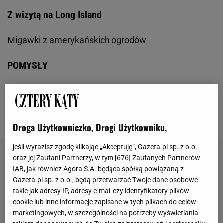
Z wizytą na Long Island
Migawki z amerykańskich ogrodów
POMYSŁY
Drewniane bramki
Niebanalne podpory pod pnącza
Droga Użytkowniczko, Drogi Użytkowniku,
jeśli wyrazisz zgodę klikając „Akceptuję”, Gazeta.pl sp. z o.o.
oraz jej Zaufani Partnerzy, w tym [
676
] Zaufanych Partnerów
IAB, jak również Agora S.A. będąca spółką powiązaną z
Gazeta.pl sp. z o.o., będą przetwarzać Twoje dane osobowe
takie jak adresy IP, adresy e-mail czy identyfikatory plików
cookie lub inne informacje zapisane w tych plikach do celów
marketingowych, w szczególności na potrzeby wyświetlania