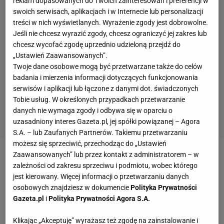
reklam dopasowanych do Twoich zainteresowań i preferencji w
swoich serwisach, aplikacjach i w Internecie lub personalizacji
treści w nich wyświetlanych. Wyrażenie zgody jest dobrowolne.
Jeśli nie chcesz wyrazić zgody, chcesz ograniczyć jej zakres lub
chcesz wycofać zgodę uprzednio udzieloną przejdź do
„Ustawień Zaawansowanych”.
Twoje dane osobowe mogą być przetwarzane także do celów
badania i mierzenia informacji dotyczących funkcjonowania
serwisów i aplikacji lub łączone z danymi dot. świadczonych
Tobie usług. W określonych przypadkach przetwarzanie
danych nie wymaga zgody i odbywa się w oparciu o
uzasadniony interes Gazeta.pl, jej spółki powiązanej – Agora
S.A. – lub Zaufanych Partnerów. Takiemu przetwarzaniu
możesz się sprzeciwić, przechodząc do „Ustawień
Zaawansowanych” lub przez kontakt z administratorem – w
Kolorowe pędy w kompozycjach
zależności od zakresu sprzeciwu i podmiotu, wobec którego
jest kierowany. Więcej informacji o przetwarzaniu danych
Interesujące zestawienia pokrojów i barw
osobowych znajdziesz w dokumencie
Polityka Prywatności
Gazeta.pl
i
Polityka Prywatności Agora S.A.
Rabata z perukowcem
Klikając „Akceptuję” wyrażasz też zgodę na zainstalowanie i