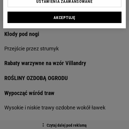
USTAWIENIA ZAAWANSOWANE
AKCEPTUJĘ
Kłody pod nogi
Przejście przez strumyk
Rabaty warzywne na wzór Villandry
ROŚLINY OZDOBĄ OGRODU
Wypocząć wśród traw
Wysokie i niskie trawy ozdobne wokół ławek