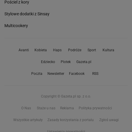
Pościel z kory
Stylowe dodatki z Sinsay
Multicookery
Avanti
Kobieta
Haps
Podróże
Sport
Kultura
Edziecko
Plotek
Gazeta.pl
Poczta
Newsletter
Facebook
RSS
Copyright © Gazeta.pl sp. z o.o.
O Nas
Staże u nas
Reklama
Polityka prywatności
Wszystkie artykuły
Zasady korzystania z portalu
Zgłoś uwagi
Ustawienia prywatności