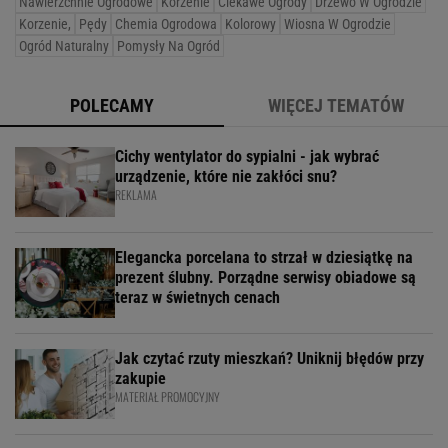
Nawierzchnie Ogrodowe
Korzenie
Ciekawe Ogrody
Drzewo W Ogrodzie
Korzenie,
Pędy
Chemia Ogrodowa
Kolorowy
Wiosna W Ogrodzie
Ogród Naturalny
Pomysły Na Ogród
POLECAMY
WIĘCEJ TEMATÓW
Cichy wentylator do sypialni - jak wybrać
urządzenie, które nie zakłóci snu?
REKLAMA
Elegancka porcelana to strzał w dziesiątkę na
prezent ślubny. Porządne serwisy obiadowe są
teraz w świetnych cenach
Jak czytać rzuty mieszkań? Uniknij błędów przy
zakupie
MATERIAŁ PROMOCYJNY