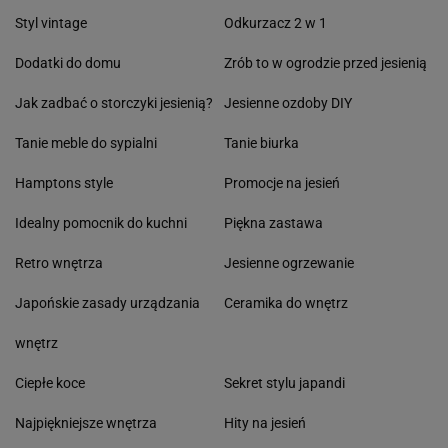
Styl vintage
Odkurzacz 2 w 1
Dodatki do domu
Zrób to w ogrodzie przed jesienią
Jak zadbać o storczyki jesienią?
Jesienne ozdoby DIY
Tanie meble do sypialni
Tanie biurka
Hamptons style
Promocje na jesień
Idealny pomocnik do kuchni
Piękna zastawa
Retro wnętrza
Jesienne ogrzewanie
Japońskie zasady urządzania
Ceramika do wnętrz
wnętrz
Ciepłe koce
Sekret stylu japandi
Najpiękniejsze wnętrza
Hity na jesień