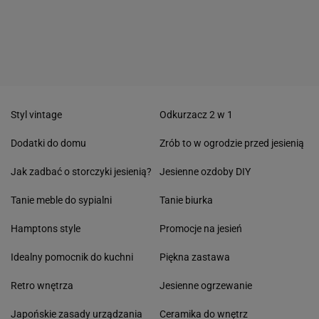
Styl vintage
Odkurzacz 2 w 1
Dodatki do domu
Zrób to w ogrodzie przed jesienią
Jak zadbać o storczyki jesienią?
Jesienne ozdoby DIY
Tanie meble do sypialni
Tanie biurka
Hamptons style
Promocje na jesień
Idealny pomocnik do kuchni
Piękna zastawa
Retro wnętrza
Jesienne ogrzewanie
Japońskie zasady urządzania
Ceramika do wnętrz