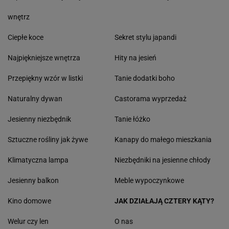
wnętrz
Ciepłe koce
Sekret stylu japandi
Najpiękniejsze wnętrza
Hity na jesień
Przepiękny wzór w listki
Tanie dodatki boho
Naturalny dywan
Castorama wyprzedaż
Jesienny niezbędnik
Tanie łóżko
Sztuczne rośliny jak żywe
Kanapy do małego mieszkania
Klimatyczna lampa
Niezbędniki na jesienne chłody
Jesienny balkon
Meble wypoczynkowe
Kino domowe
JAK DZIAŁAJĄ CZTERY KĄTY?
Welur czy len
O nas