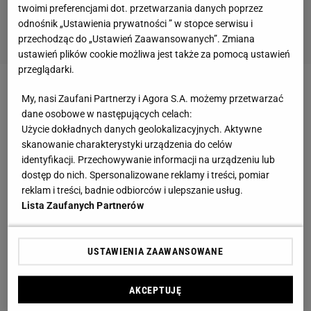
twoimi preferencjami dot. przetwarzania danych poprzez
odnośnik „Ustawienia prywatności ” w stopce serwisu i
przechodząc do „Ustawień Zaawansowanych”. Zmiana
ustawień plików cookie możliwa jest także za pomocą ustawień
przeglądarki.
W przypadku, gdy mamy do czynienia ze
My, nasi Zaufani Partnerzy i Agora S.A. możemy przetwarzać
szkodnikami o ssącym aparacie gębowym (np.
dane osobowe w następujących celach:
Użycie dokładnych danych geolokalizacyjnych. Aktywne
mszycami, mączlikami, przędziorkami), możemy
skanowanie charakterystyki urządzenia do celów
zastosować środki systemiczne, które krążąc razem
identyfikacji. Przechowywanie informacji na urządzeniu lub
z sokami rośliny, docierają do niemal wszystkich jej
dostęp do nich. Spersonalizowane reklamy i treści, pomiar
reklam i treści, badnie odbiorców i ulepszanie usług.
części i działają zabójczo na określony typ
Lista Zaufanych Partnerów
szkodników. Takim preparatem rozcieńczonym w
wodzie podlewamy glebę dookoła drzewa po okręgu
USTAWIENIA ZAAWANSOWANE
równym obwodowi korony. Im większe drzewo, tym
system korzeniowy jest silniej rozbudowany i więcej
AKCEPTUJĘ
potrzeba preparatu.