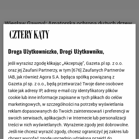
Wiesław Gawryś: Amatorska ochrona dużych drzew
i krzewów jest zawsze trudnym problemem.
Oczywiście dokonanie oprysku można powierzyć
Droga Użytkowniczko, Drogi Użytkowniku,
specjalistycznej ekipie z wysięgnikiem
zamontowanym na ciężarówce - o ile będzie ona
jeśli wyrazisz zgodę klikając „Akceptuję”, Gazeta.pl sp. z o.o.
mogła dojechać w pobliże drzew, co nie zawsze jest
oraz jej Zaufani Partnerzy, w tym [
676
] Zaufanych Partnerów
możliwe. Poza tym takie rozwiązanie wiąże się z
IAB, jak również Agora S.A. będąca spółką powiązaną z
Gazeta.pl sp. z o.o., będą przetwarzać Twoje dane osobowe
większymi kosztami.
takie jak adresy IP, adresy e-mail czy identyfikatory plików
cookie lub inne informacje zapisane w tych plikach do celów
marketingowych, w szczególności na potrzeby wyświetlania
reklam dopasowanych do Twoich zainteresowań i preferencji w
swoich serwisach, aplikacjach i w Internecie lub personalizacji
treści w nich wyświetlanych. Wyrażenie zgody jest dobrowolne.
Jeśli nie chcesz wyrazić zgody, chcesz ograniczyć jej zakres lub
chcesz wycofać zgodę uprzednio udzieloną przejdź do