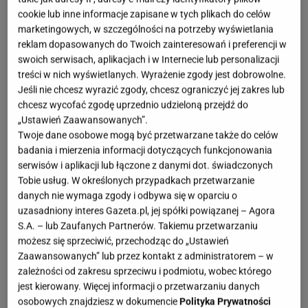
OTWÓRZ GALERIĘ
(3)
cookie lub inne informacje zapisane w tych plikach do celów
marketingowych, w szczególności na potrzeby wyświetlania
reklam dopasowanych do Twoich zainteresowań i preferencji w
Po długiej zimie nadchodzi wiosna, a to oznacza, że
swoich serwisach, aplikacjach i w Internecie lub personalizacji
wiele osób szuka naturalnych sposobów na
treści w nich wyświetlanych. Wyrażenie zgody jest dobrowolne.
ograniczenie liczby kleszczy wokół domu
.
Jeśli nie chcesz wyrazić zgody, chcesz ograniczyć jej zakres lub
Chemiczne środki nie zawsze są najlepszym
chcesz wycofać zgodę uprzednio udzieloną przejdź do
„Ustawień Zaawansowanych”.
rozwiązaniem, szczególnie w ogrodzie, w którym
Twoje dane osobowe mogą być przetwarzane także do celów
bawią się dzieci lub przebywają zwierzęta. Na
badania i mierzenia informacji dotyczących funkcjonowania
szczęście natura oferuje kilka roślin, których
serwisów i aplikacji lub łączone z danymi dot. świadczonych
Tobie usług. W określonych przypadkach przetwarzanie
zapachu kleszcze zwyczajnie nie lubią.
danych nie wymaga zgody i odbywa się w oparciu o
uzasadniony interes Gazeta.pl, jej spółki powiązanej – Agora
Lawenda pachnie pięknie dla ludzi. Kleszcze
S.A. – lub Zaufanych Partnerów. Takiemu przetwarzaniu
unikają jej jak ognia
możesz się sprzeciwić, przechodząc do „Ustawień
Zaawansowanych” lub przez kontakt z administratorem – w
zależności od zakresu sprzeciwu i podmiotu, wobec którego
Lawenda
to jedna z najpopularniejszych roślin
jest kierowany. Więcej informacji o przetwarzaniu danych
ozdobnych w ogrodach. Jej intensywny zapach
osobowych znajdziesz w dokumencie
Polityka Prywatności