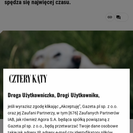
spędza się najwięcej czasu.
Droga Użytkowniczko, Drogi Użytkowniku,
jeśli wyrazisz zgodę klikając „Akceptuję”, Gazeta.pl sp. z o.o.
oraz jej Zaufani Partnerzy, w tym [
676
] Zaufanych Partnerów
IAB, jak również Agora S.A. będąca spółką powiązaną z
Chalabala / iStock
Gazeta.pl sp. z o.o., będą przetwarzać Twoje dane osobowe
takie jak adresy IP, adresy e-mail czy identyfikatory plików