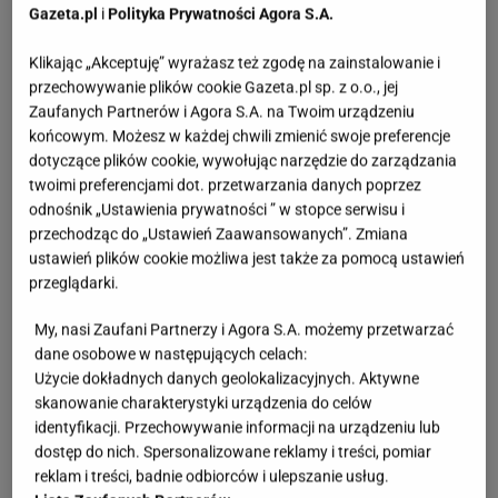
działa relaksująco na ludzi, ale dla wielu owadów
Gazeta.pl
i
Polityka Prywatności Agora S.A.
jest nieprzyjemny.
Olejek lawendowy zawiera
Klikając „Akceptuję” wyrażasz też zgodę na zainstalowanie i
substancje, których kleszcze nie tolerują
, dlatego
przechowywanie plików cookie Gazeta.pl sp. z o.o., jej
rzadziej pojawiają się w miejscach, gdzie rośnie ta
Zaufanych Partnerów i Agora S.A. na Twoim urządzeniu
końcowym. Możesz w każdej chwili zmienić swoje preferencje
roślina.
dotyczące plików cookie, wywołując narzędzie do zarządzania
twoimi preferencjami dot. przetwarzania danych poprzez
odnośnik „Ustawienia prywatności ” w stopce serwisu i
przechodząc do „Ustawień Zaawansowanych”. Zmiana
ustawień plików cookie możliwa jest także za pomocą ustawień
przeglądarki.
My, nasi Zaufani Partnerzy i Agora S.A. możemy przetwarzać
dane osobowe w następujących celach:
Użycie dokładnych danych geolokalizacyjnych. Aktywne
skanowanie charakterystyki urządzenia do celów
identyfikacji. Przechowywanie informacji na urządzeniu lub
dostęp do nich. Spersonalizowane reklamy i treści, pomiar
reklam i treści, badnie odbiorców i ulepszanie usług.