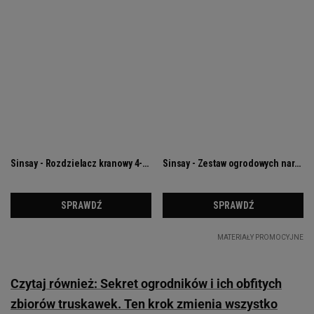
Czytaj również: Sekret ogrodników i ich obfitych
zbiorów truskawek. Ten krok zmienia wszystko