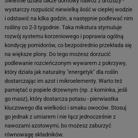
Świetnie działa także domowy nawóz z drożdży -
wystarczy rozpuścić niewielką ilość w ciepłej wodzie
i odstawić na kilka godzin, a następnie podlewać nim
rośliny co 2-3 tygodnie. Taka mikstura stymuluje
rozwój systemu korzeniowego i poprawia ogólną
kondycję pomidorów, co bezpośrednio przekłada się
na większe plony. Do tego możesz dorzucić
podlewanie rozcieńczonym wywarem z pokrzywy,
który działa jak naturalny "energetyk" dla roślin
dostarczając im azot i mikroelementy. Warto też
pamiętać o popiele drzewnym (np. z kominka, jeśli
go masz), który dostarcza potasu - pierwiastka
kluczowego dla wielkości i smaku owoców. Stosuj
go jednak z umiarem i nie łącz jednocześnie z
nawozami azotowymi, bo możesz zaburzyć
równowagę składników.