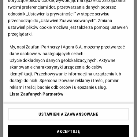
dotyczące plików cookie, wywołując narzędzie do zarządzania
twoimi preferencjami dot. przetwarzania danych poprzez
odnośnik „Ustawienia prywatności ” w stopce serwisu i
przechodząc do „Ustawień Zaawansowanych”. Zmiana
ustawień plików cookie możliwa jest także za pomocą ustawień
przeglądarki.
My, nasi Zaufani Partnerzy i Agora S.A. możemy przetwarzać
dane osobowe w następujących celach:
Użycie dokładnych danych geolokalizacyjnych. Aktywne
skanowanie charakterystyki urządzenia do celów
identyfikacji. Przechowywanie informacji na urządzeniu lub
dostęp do nich. Spersonalizowane reklamy i treści, pomiar
reklam i treści, badnie odbiorców i ulepszanie usług.
Lista Zaufanych Partnerów
Kiedy wysadzać pomidory do gruntu. Data jest
kluczowa
USTAWIENIA ZAAWANSOWANE
Najczęściej powtarzana zasada mówi: pomidory
AKCEPTUJĘ