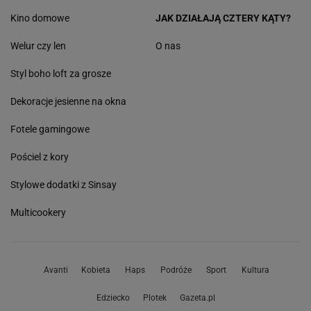
Kino domowe
JAK DZIAŁAJĄ CZTERY KĄTY?
Welur czy len
O nas
Styl boho loft za grosze
Dekoracje jesienne na okna
Fotele gamingowe
Pościel z kory
Stylowe dodatki z Sinsay
Multicookery
Avanti
Kobieta
Haps
Podróże
Sport
Kultura
Edziecko
Plotek
Gazeta.pl