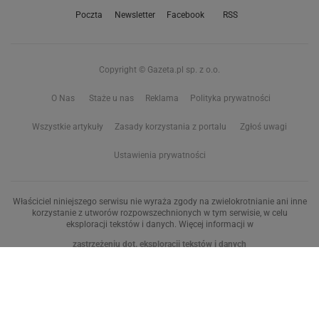
Poczta
Newsletter
Facebook
RSS
Copyright © Gazeta.pl sp. z o.o.
O Nas
Staże u nas
Reklama
Polityka prywatności
Wszystkie artykuły
Zasady korzystania z portalu
Zgłoś uwagi
Ustawienia prywatności
Właściciel niniejszego serwisu nie wyraża zgody na zwielokrotnianie ani inne
korzystanie z utworów rozpowszechnionych w tym serwisie, w celu
eksploracji tekstów i danych. Więcej informacji w
zastrzeżeniu dot. eksploracji tekstów i danych
Treści z
serwisów internetowych Grupy Wyborcza.pl
oraz serwisu tokfm.pl
prezentujemy w ramach komercyjnej współpracy z ich wydawcami:
Wyborcza sp. z o.o. oraz Grupą Radiową Agory sp. z o.o.
Wybrane treści z serwisu Sport.pl są dostępne po wykupieniu płatnej
subskrypcji