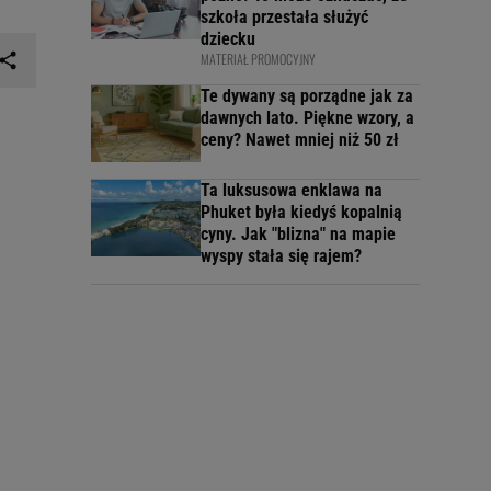
szkoła przestała służyć
dziecku
MATERIAŁ PROMOCYJNY
Te dywany są porządne jak za
dawnych lato. Piękne wzory, a
ceny? Nawet mniej niż 50 zł
Ta luksusowa enklawa na
Phuket była kiedyś kopalnią
cyny. Jak "blizna" na mapie
wyspy stała się rajem?