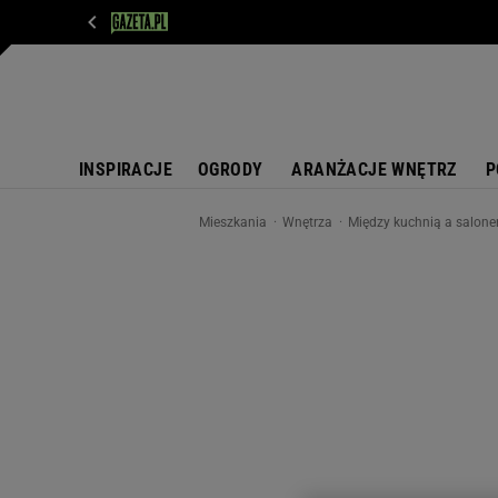
WIADOMOŚCI
NEXT
SPORT
PLOTEK
D
INSPIRACJE
OGRODY
ARANŻACJE WNĘTRZ
P
Mieszkania
Wnętrza
Między kuchnią a salon