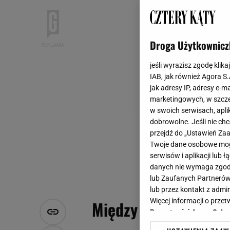
Droga Użytkownicz
jeśli wyrazisz zgodę klika
IAB, jak również Agora S
jak adresy IP, adresy e-m
marketingowych, w szcze
w swoich serwisach, aplik
dobrowolne. Jeśli nie ch
przejdź do „Ustawień Z
Twoje dane osobowe mogą
serwisów i aplikacji lub
danych nie wymaga zgody 
lub Zaufanych Partnerów
lub przez kontakt z admi
Więcej informacji o prz
Między kuchnią a sa
Prywatności Agora S.A.