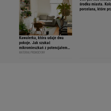
środku miasta. Kol
porcelana, które p
wakacyjny nastrój
Kawalerka, która udaje dwa
pokoje. Jak szukać
mikromieszkań z potencjałem
MATERIAŁ PROMOCYJNY
na sprytny podział?