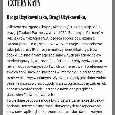
a nawet szlafroków. Ale uwaga! Nie wszystko, co
staroświeckie, od razu staje się modne. Pokazujemy
Droga Użytkowniczko, Drogi Użytkowniku,
Państwu kilka łazienek na topie wraz z sugestiami
stylistów, co należy wybrać z ogromnej oferty
jeśli wyrazisz zgodę klikając „Akceptuję”, Gazeta.pl sp. z o.o.
oraz jej Zaufani Partnerzy, w tym [
676
] Zaufanych Partnerów
rynkowej, by stworzyć wnętrze bardzo spójne i
IAB, jak również Agora S.A. będąca spółką powiązaną z
harmonijne.
Gazeta.pl sp. z o.o., będą przetwarzać Twoje dane osobowe
takie jak adresy IP, adresy e-mail czy identyfikatory plików
cookie lub inne informacje zapisane w tych plikach do celów
marketingowych, w szczególności na potrzeby wyświetlania
reklam dopasowanych do Twoich zainteresowań i preferencji w
swoich serwisach, aplikacjach i w Internecie lub personalizacji
treści w nich wyświetlanych. Wyrażenie zgody jest dobrowolne.
Jeśli nie chcesz wyrazić zgody, chcesz ograniczyć jej zakres lub
chcesz wycofać zgodę uprzednio udzieloną przejdź do
„Ustawień Zaawansowanych”.
Twoje dane osobowe mogą być przetwarzane także do celów
badania i mierzenia informacji dotyczących funkcjonowania
serwisów i aplikacji lub łączone z danymi dot. świadczonych