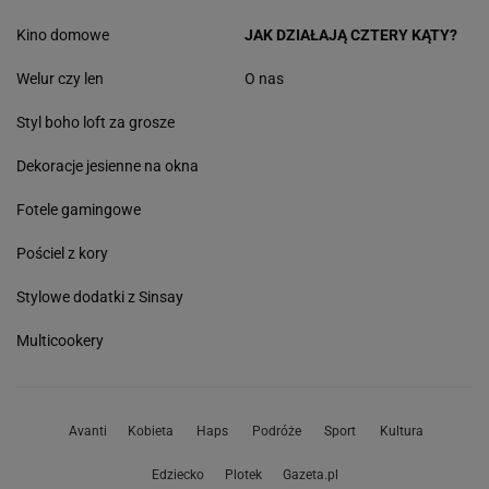
Kino domowe
JAK DZIAŁAJĄ CZTERY KĄTY?
Welur czy len
O nas
Styl boho loft za grosze
Dekoracje jesienne na okna
Fotele gamingowe
Pościel z kory
Stylowe dodatki z Sinsay
Multicookery
Avanti
Kobieta
Haps
Podróże
Sport
Kultura
Edziecko
Plotek
Gazeta.pl