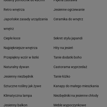
Idealny pomocnik do kuchni
Piękna zastawa
Retro wnętrza
Jesienne ogrzewanie
Japońskie zasady urządzania
Ceramika do wnętrz
wnętrz
Ciepłe koce
Sekret stylu japandi
Najpiękniejsze wnętrza
Hity na jesień
Przepiękny wzór w listki
Tanie dodatki boho
Naturalny dywan
Castorama wyprzedaż
Jesienny niezbędnik
Tanie łóżko
Sztuczne rośliny jak żywe
Kanapy do małego mieszkania
Klimatyczna lampa
Niezbędniki na jesienne chłody
Jesienny balkon
Meble wypoczynkowe