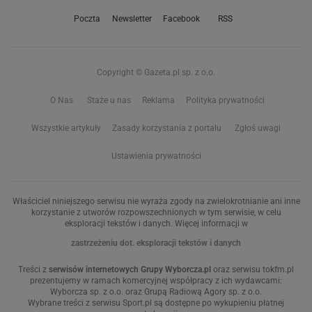
Poczta
Newsletter
Facebook
RSS
Copyright © Gazeta.pl sp. z o.o.
O Nas
Staże u nas
Reklama
Polityka prywatności
Wszystkie artykuły
Zasady korzystania z portalu
Zgłoś uwagi
Ustawienia prywatności
Właściciel niniejszego serwisu nie wyraża zgody na zwielokrotnianie ani inne
korzystanie z utworów rozpowszechnionych w tym serwisie, w celu
eksploracji tekstów i danych. Więcej informacji w
zastrzeżeniu dot. eksploracji tekstów i danych
Treści z
serwisów internetowych Grupy Wyborcza.pl
oraz serwisu tokfm.pl
prezentujemy w ramach komercyjnej współpracy z ich wydawcami:
Wyborcza sp. z o.o. oraz Grupą Radiową Agory sp. z o.o.
Wybrane treści z serwisu Sport.pl są dostępne po wykupieniu płatnej