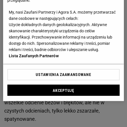
przeglądarki.
1 Ślad antyku
My, nasi Zaufani Partnerzy i Agora S.A. możemy przetwarzać
dane osobowe w następujących celach:
Efekt wnętrza kojarzącego się z antycznymi
Użycie dokładnych danych geolokalizacyjnych. Aktywne
rzymskimi termami możemy uzyskać bardzo łatwo.
skanowanie charakterystyki urządzenia do celów
Wystarczy wyłożyć ściany łazienki mozaikami lub
identyfikacji. Przechowywanie informacji na urządzeniu lub
dostęp do nich. Spersonalizowane reklamy i treści, pomiar
kafelkami imitującymi naturalne kamienie o
reklam i treści, badnie odbiorców i ulepszanie usług.
nierównych krawędziach, które wyglądają jak
Lista Zaufanych Partnerów
zniszczone przez czas. Znakomicie pasują do nich
dekory z antycznymi motywami. Równie dobre będą
USTAWIENIA ZAAWANSOWANE
współcześnie robione marmurowe płaskorzeźby
przypominające do złudzenia obiekty wykopane
AKCEPTUJĘ
podczas prac archeologicznych. Kolorystyka jasna -
wszelkie odcienie beżów i błękitów, ale nie w
czystych odcieniach, tylko lekko zszarzałe,
spatynowane.