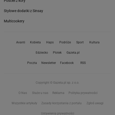
Pościel z kory
Stylowe dodatki z Sinsay
Multicookery
Avanti
Kobieta
Haps
Podróże
Sport
Kultura
Edziecko
Plotek
Gazeta.pl
Poczta
Newsletter
Facebook
RSS
Copyright © Gazeta.pl sp. z o.o.
O Nas
Staże u nas
Reklama
Polityka prywatności
Wszystkie artykuły
Zasady korzystania z portalu
Zgłoś uwagi
Ustawienia prywatności