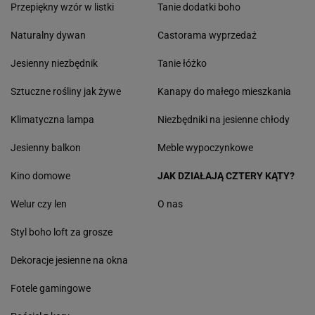
Przepiękny wzór w listki
Tanie dodatki boho
Naturalny dywan
Castorama wyprzedaż
Jesienny niezbędnik
Tanie łóżko
Sztuczne rośliny jak żywe
Kanapy do małego mieszkania
Klimatyczna lampa
Niezbędniki na jesienne chłody
Jesienny balkon
Meble wypoczynkowe
Kino domowe
JAK DZIAŁAJĄ CZTERY KĄTY?
Welur czy len
O nas
Styl boho loft za grosze
Dekoracje jesienne na okna
Fotele gamingowe