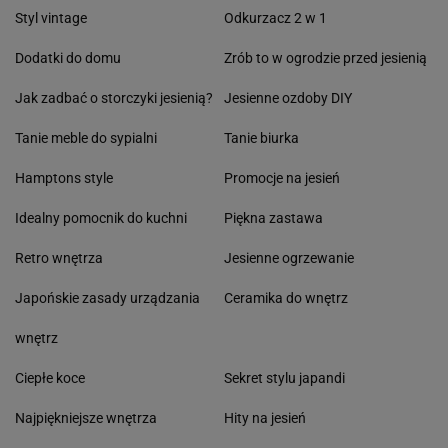
Styl vintage
Odkurzacz 2 w 1
Dodatki do domu
Zrób to w ogrodzie przed jesienią
Jak zadbać o storczyki jesienią?
Jesienne ozdoby DIY
Tanie meble do sypialni
Tanie biurka
Hamptons style
Promocje na jesień
Idealny pomocnik do kuchni
Piękna zastawa
Retro wnętrza
Jesienne ogrzewanie
Japońskie zasady urządzania
Ceramika do wnętrz
wnętrz
Ciepłe koce
Sekret stylu japandi
Najpiękniejsze wnętrza
Hity na jesień