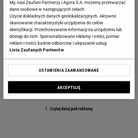
lśnią metalicznym blaskiem. Szafki z gładkimi
My, nasi Zaufani Partnerzy i Agora S.A. możemy przetwarzać
dane osobowe w następujących celach:
drzwiczkami zdobią długie relingowe uchwyty.
Użycie dokładnych danych geolokalizacyjnych. Aktywne
skanowanie charakterystyki urządzenia do celów
I górne, i dolne zawieszono na ścianie. Dzięki temu
identyfikacji. Przechowywanie informacji na urządzeniu lub
wydają się lżejsze i mniejsze, ułatwiają też
dostęp do nich. Spersonalizowane reklamy i treści, pomiar
reklam i treści, badnie odbiorców i ulepszanie usług.
utrzymanie czystości w pomieszczeniu. W tym
Lista Zaufanych Partnerów
wnętrzu nowoczesność umiejętnie połączono z
tradycją. Znalazły tu swoje miejsce kolekcja
USTAWIENIA ZAAWANSOWANE
cynowych i stalowych naczyń o staromodnych
kształtach oraz stary dębowy stół przykryty lnianą
AKCEPTUJĘ
serwetą.