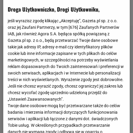
tworząc harmonijną całość. Jak w pięciu wnętrzach,
Droga Użytkowniczko, Drogi Użytkowniku,
które pokazujemy.
jeśli wyrazisz zgodę klikając „Akceptuję”, Gazeta.pl sp. z o.o.
oraz jej Zaufani Partnerzy, w tym [
676
] Zaufanych Partnerów
IAB, jak również Agora S.A. będąca spółką powiązaną z
Gazeta.pl sp. z o.o., będą przetwarzać Twoje dane osobowe
takie jak adresy IP, adresy e-mail czy identyfikatory plików
cookie lub inne informacje zapisane w tych plikach do celów
marketingowych, w szczególności na potrzeby wyświetlania
reklam dopasowanych do Twoich zainteresowań i preferencji w
swoich serwisach, aplikacjach i w Internecie lub personalizacji
treści w nich wyświetlanych. Wyrażenie zgody jest dobrowolne.
Jeśli nie chcesz wyrazić zgody, chcesz ograniczyć jej zakres lub
chcesz wycofać zgodę uprzednio udzieloną przejdź do
„Ustawień Zaawansowanych”.
Twoje dane osobowe mogą być przetwarzane także do celów
badania i mierzenia informacji dotyczących funkcjonowania
serwisów i aplikacji lub łączone z danymi dot. świadczonych
Tobie usług. W określonych przypadkach przetwarzanie
danych nie wymaga zgody i odbywa się w oparciu o