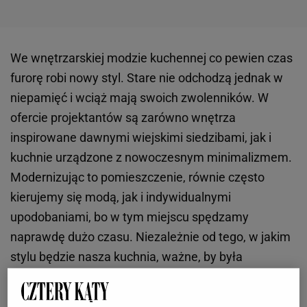
We wnętrzarskiej modzie kuchennej co pewien czas
furorę robi nowy styl. Stare nie odchodzą jednak w
niepamięć i wciąż mają swoich zwolenników. W
ofercie projektantów są zarówno wnętrza
inspirowane dawnymi wiejskimi siedzibami, jak i
kuchnie urządzone z nowoczesnym minimalizmem.
Modernizując to pomieszczenie, równie często
kierujemy się modą, jak i indywidualnymi
upodobaniami, bo w tym miejscu spędzamy
naprawdę dużo czasu. Niezależnie od tego, w jakim
stylu będzie nasza kuchnia, ważne, by była
funkcjonalna oraz by meble, sprzęty AGD, tkaniny i
inne elementy wyposażenia pasowały do siebie,