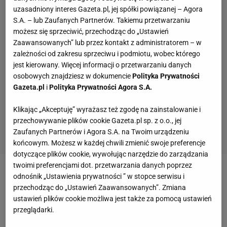
uzasadniony interes Gazeta.pl, jej spółki powiązanej – Agora
S.A. – lub Zaufanych Partnerów. Takiemu przetwarzaniu
możesz się sprzeciwić, przechodząc do „Ustawień
Zaawansowanych” lub przez kontakt z administratorem – w
zależności od zakresu sprzeciwu i podmiotu, wobec którego
jest kierowany. Więcej informacji o przetwarzaniu danych
osobowych znajdziesz w dokumencie
Polityka Prywatności
Gazeta.pl
i
Polityka Prywatności Agora S.A.
Klikając „Akceptuję” wyrażasz też zgodę na zainstalowanie i
przechowywanie plików cookie Gazeta.pl sp. z o.o., jej
Zaufanych Partnerów i Agora S.A. na Twoim urządzeniu
końcowym. Możesz w każdej chwili zmienić swoje preferencje
dotyczące plików cookie, wywołując narzędzie do zarządzania
twoimi preferencjami dot. przetwarzania danych poprzez
Nowocześnie, ale z duszą
odnośnik „Ustawienia prywatności ” w stopce serwisu i
przechodząc do „Ustawień Zaawansowanych”. Zmiana
ustawień plików cookie możliwa jest także za pomocą ustawień
Wnętrze ma jasną kolorystykę - ściany są białe, a
przeglądarki.
szafki popielate; kuchenne urządzenia i drobiazgi