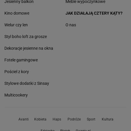
Jesienny balkon
Meble wypoczynkowe
Kino domowe
JAK DZIAŁAJĄ CZTERY KĄTY?
Welur czy len
O nas
Styl boho loft za grosze
Dekoracje jesienne na okna
Fotele gamingowe
Pościel z kory
Stylowe dodatki z Sinsay
Multicookery
Avanti
Kobieta
Haps
Podróże
Sport
Kultura