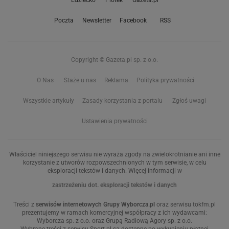
Edziecko
Plotek
Gazeta.pl
Poczta
Newsletter
Facebook
RSS
Copyright © Gazeta.pl sp. z o.o.
O Nas
Staże u nas
Reklama
Polityka prywatności
Wszystkie artykuły
Zasady korzystania z portalu
Zgłoś uwagi
Ustawienia prywatności
Właściciel niniejszego serwisu nie wyraża zgody na zwielokrotnianie ani inne
korzystanie z utworów rozpowszechnionych w tym serwisie, w celu
eksploracji tekstów i danych. Więcej informacji w
zastrzeżeniu dot. eksploracji tekstów i danych
Treści z
serwisów internetowych Grupy Wyborcza.pl
oraz serwisu tokfm.pl
prezentujemy w ramach komercyjnej współpracy z ich wydawcami:
Wyborcza sp. z o.o. oraz Grupą Radiową Agory sp. z o.o.