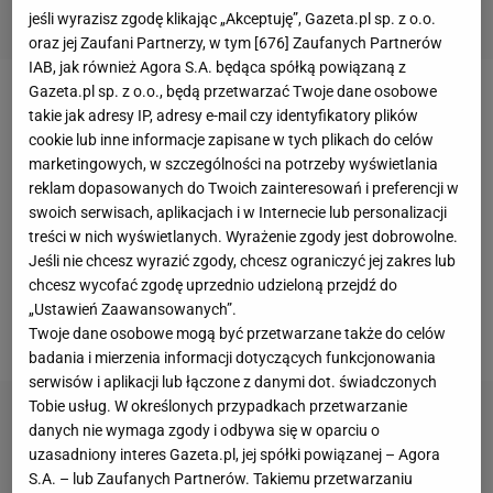
jeśli wyrazisz zgodę klikając „Akceptuję”, Gazeta.pl sp. z o.o.
oraz jej Zaufani Partnerzy, w tym [
676
] Zaufanych Partnerów
IAB, jak również Agora S.A. będąca spółką powiązaną z
Gazeta.pl sp. z o.o., będą przetwarzać Twoje dane osobowe
Ręcznie formowana cegła Moorbrand Torf-Bunt to
takie jak adresy IP, adresy e-mail czy identyfikatory plików
nowa propozycja ze środziemnomorskiej rodziny
cookie lub inne informacje zapisane w tych plikach do celów
marketingowych, w szczególności na potrzeby wyświetlania
cegieł Ravello, Sorrento i Moorbrand firmy Röben.
reklam dopasowanych do Twoich zainteresowań i preferencji w
Zestawienie w jednej cegle barw żywej czerwieni z
swoich serwisach, aplikacjach i w Internecie lub personalizacji
żółtym piaskiem i beżem pozwala osiągnąć
treści w nich wyświetlanych. Wyrażenie zgody jest dobrowolne.
Jeśli nie chcesz wyrazić zgody, chcesz ograniczyć jej zakres lub
oryginalny efekt. Dodatkowo każda z cegieł ma
chcesz wycofać zgodę uprzednio udzieloną przejdź do
lekko wyciosane kanty i wyżłobienia. Cegły
„Ustawień Zaawansowanych”.
dostępne są w formacie 240/115/71 mm.
Twoje dane osobowe mogą być przetwarzane także do celów
badania i mierzenia informacji dotyczących funkcjonowania
serwisów i aplikacji lub łączone z danymi dot. świadczonych
Tobie usług. W określonych przypadkach przetwarzanie
danych nie wymaga zgody i odbywa się w oparciu o
uzasadniony interes Gazeta.pl, jej spółki powiązanej – Agora
S.A. – lub Zaufanych Partnerów. Takiemu przetwarzaniu