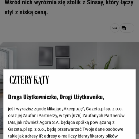
Wśród nich wyróżnia się stolik z Sinsay, który łączy
styl z niską ceną.
Droga Użytkowniczko, Drogi Użytkowniku,
jeśli wyrazisz zgodę klikając „Akceptuję”, Gazeta.pl sp. z o.o.
oraz jej Zaufani Partnerzy, w tym [
676
] Zaufanych Partnerów
IAB, jak również Agora S.A. będąca spółką powiązaną z
Gazeta.pl sp. z o.o., będą przetwarzać Twoje dane osobowe
takie jak adresy IP, adresy e-mail czy identyfikatory plików