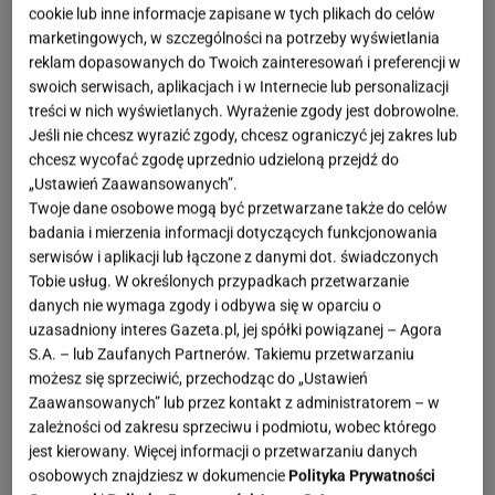
Cinematographer, fot. shutterstock/autor
cookie lub inne informacje zapisane w tych plikach do celów
marketingowych, w szczególności na potrzeby wyświetlania
Odpowiednio dobrany stolik kawowy potrafi
reklam dopasowanych do Twoich zainteresowań i preferencji w
odmienić wnętrze i dodać mu lekkości. To mebel,
swoich serwisach, aplikacjach i w Internecie lub personalizacji
treści w nich wyświetlanych. Wyrażenie zgody jest dobrowolne.
który pełni wiele funkcji, od miejsca na poranną
Jeśli nie chcesz wyrazić zgody, chcesz ograniczyć jej zakres lub
kawę po dekoracyjny element w centrum pokoju.
chcesz wycofać zgodę uprzednio udzieloną przejdź do
Wybierając stolik, warto zwrócić uwagę na jego
„Ustawień Zaawansowanych”.
Twoje dane osobowe mogą być przetwarzane także do celów
kształt, materiał oraz dopasowanie do stylu całego
badania i mierzenia informacji dotyczących funkcjonowania
pomieszczenia.
serwisów i aplikacji lub łączone z danymi dot. świadczonych
Tobie usług. W określonych przypadkach przetwarzanie
danych nie wymaga zgody i odbywa się w oparciu o
uzasadniony interes Gazeta.pl, jej spółki powiązanej – Agora
S.A. – lub Zaufanych Partnerów. Takiemu przetwarzaniu
możesz się sprzeciwić, przechodząc do „Ustawień
Zaawansowanych” lub przez kontakt z administratorem – w
zależności od zakresu sprzeciwu i podmiotu, wobec którego
jest kierowany. Więcej informacji o przetwarzaniu danych
osobowych znajdziesz w dokumencie
Polityka Prywatności