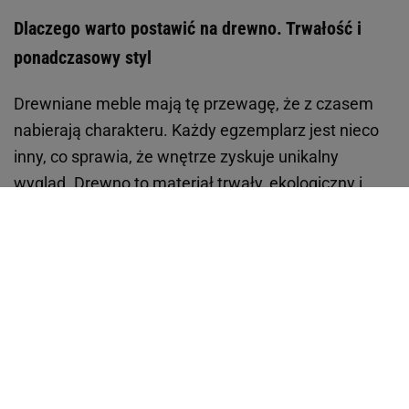
Dlaczego warto postawić na drewno. Trwałość i
ponadczasowy styl
Drewniane meble mają tę przewagę, że z czasem
nabierają charakteru. Każdy egzemplarz jest nieco
inny, co sprawia, że wnętrze zyskuje unikalny
wygląd. Drewno to materiał trwały, ekologiczny i
łatwy w pielęgnacji, dzięki czemu stolik będzie służył
przez lata. Warto regularnie przecierać jego
powierzchnię suchą ściereczką i unikać nadmiernej
wilgoci, by zachować naturalny blask.
Stolik kawowy jako centrum relaksu.
Funkcjonalność spotyka estetykę