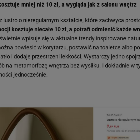
kosztuje mniej niż 10 zł, a wygląda jak z salonu wnętrz
z lustro o nieregularnym kształcie, które zachwyca pros
cji kosztuje niecałe 10 zł, a potrafi odmienić każde wn
 świetnie wpisuje się w aktualne trendy inspirowane nat
można powiesić w korytarzu, postawić na toaletce albo p
tło i dodaje przestrzeni lekkości. Wystarczy jedno spojr
sób na metamorfozę wnętrza bez wysiłku. I dokładnie w t
ności jednocześnie.