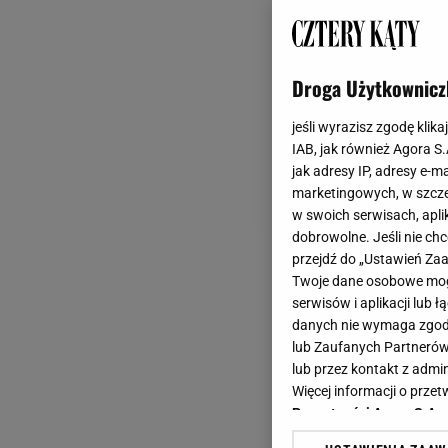
najlepsze jest to,
Droga Użytkownicz
Lustra od lat są j
powiększenie przest
jeśli wyrazisz zgodę klika
mieszkanie wydaje s
IAB, jak również Agora S
jak adresy IP, adresy e-m
biżuteria
wnętrza, s
marketingowych, w szcze
w swoich serwisach, aplik
Dlaczego warto mieć
dobrowolne. Jeśli nie ch
przejdź do „Ustawień Z
Nie chodzi tylko o 
Twoje dane osobowe mogą
wnętrze staje się j
serwisów i aplikacji lub
danych nie wymaga zgody 
pomieszczenie bez 
lub Zaufanych Partnerów
dekoracyjną.
Odpow
lub przez kontakt z admi
sprawdzą się w ara
Więcej informacji o prz
Prywatności Agora S.A.
najlepiej stawiać n