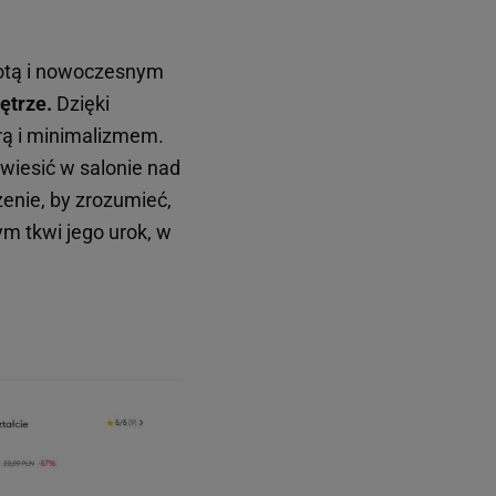
totą i nowoczesnym
ętrze.
Dzięki
urą i minimalizmem.
owiesić w salonie nad
zenie, by zrozumieć,
ym tkwi jego urok, w