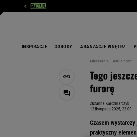
WIADOMOŚCI
NEXT
SPORT
PLOTEK
D
INSPIRACJE
OGRODY
ARANŻACJE WNĘTRZ
P
Mieszkania
Aktualności
Tego jeszcze
furorę
Zuzanna Karczmarczyk
12 listopada 2025, 22:00
Czasem wystarczy je
praktyczny element