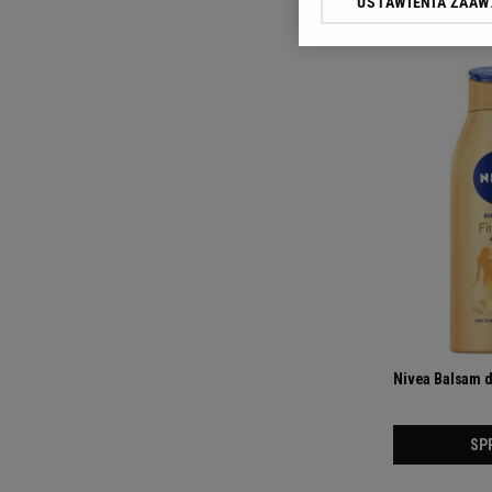
efektu.
USTAWIENIA ZAA
Klikając „Akceptuję” wyra
Zaufanych Partnerów i A
dotyczące plików cookie,
odnośnik „Ustawienia pr
plików cookie możliwa je
My, nasi Zaufani Partne
Użycie dokładnych danych
Przechowywanie informacji
badnie odbiorców i uleps