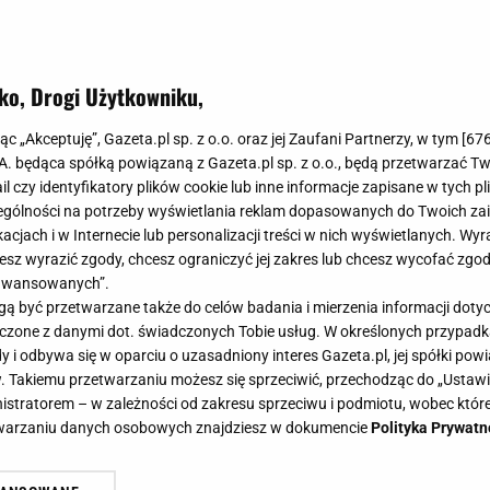
 że efekt "wow" wcale nie musi kosztować fortuny.
ko, Drogi Użytkowniku,
ednym z najprostszych i najskuteczniejszych sposobów na
rzeni. Odbijają światło, dodają blasku i sprawiają, że na
jąc „Akceptuję”, Gazeta.pl sp. z o.o. oraz jej Zaufani Partnerzy, w tym [
67
ię większe i bardziej przestronne. Dobrze dobrane lustro
.A. będąca spółką powiązaną z Gazeta.pl sp. z o.o., będą przetwarzać T
ail czy identyfikatory plików cookie lub inne informacje zapisane w tych p
ubtelne, ale zauważalne.
gólności na potrzeby wyświetlania reklam dopasowanych do Twoich zain
acjach i w Internecie lub personalizacji treści w nich wyświetlanych. Wyr
 lustra w mieszkaniu. Więcej światła, przestrzeni i sty
cesz wyrazić zgody, chcesz ograniczyć jej zakres lub chcesz wycofać zgo
aawansowanych”.
to, by się w nim przeglądać. Lustro odbija światło dzienne
 być przetwarzane także do celów badania i mierzenia informacji dot
aśniejsze i bardziej przytulne. To prosty sposób, by powi
 łączone z danymi dot. świadczonych Tobie usług. W określonych przypad
i odbywa się w oparciu o uzasadniony interes Gazeta.pl, jej spółki powi
generalnego remontu. Warto też pamiętać, że lustra peł
. Takiemu przetwarzaniu możesz się sprzeciwić, przechodząc do „Ust
iednio dobrane ramy mogą podkreślić styl mieszkania, 
nistratorem – w zależności od zakresu sprzeciwu i podmiotu, wobec które
nżacjach glamour, a proste i czarne w nowoczesnych.
W 
etwarzaniu danych osobowych znajdziesz w dokumencie
Polityka Prywatn
a większe tafle lub zestaw kilku mniejszych, które dodadz