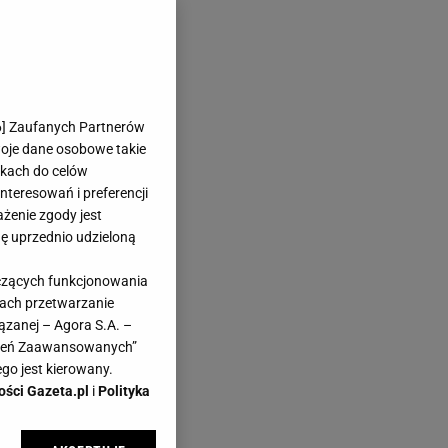
 wizualne
wet niewielkie
6
] Zaufanych Partnerów
 potrafi być jak
woje dane osobowe takie
likach do celów
teresowań i preferencji
ażenie zgody jest
lu
dę uprzednio udzieloną
, dzięki czemu
yczących funkcjonowania
ększyć optycznie
kach przetwarzanie
ązanej – Agora S.A. –
nią funkcję
awień Zaawansowanych”
złote i ozdobne
go jest kierowany.
małych wnętrzach
ości Gazeta.pl
i
Polityka
ą głębi i ciekawego