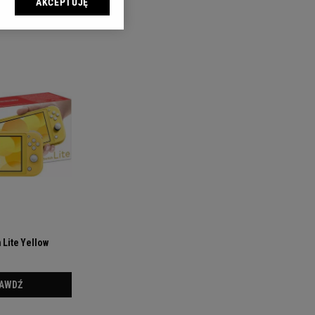
AKCEPTUJĘ
l sp. z o.o., jej
ić swoje preferencje
arzania danych poprzez
ych”. Zmiana ustawień
ach:
 celów identyfikacji.
omiar reklam i treści,