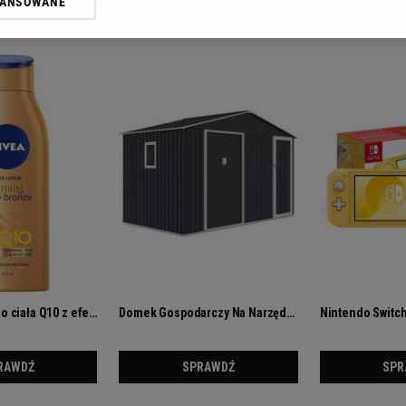
WANSOWANE
żasz też zgodę na zainstalowanie i przechowywanie plików cookie Gazeta.p
gora S.A. na Twoim urządzeniu końcowym. Możesz w każdej chwili zmien
 wywołując narzędzie do zarządzania twoimi preferencjami dot. przetw
ywatności ” w stopce serwisu i przechodząc do „Ustawień Zaawansowan
st także za pomocą ustawień przeglądarki.
rzy i Agora S.A. możemy przetwarzać dane osobowe w następujących cel
 geolokalizacyjnych. Aktywne skanowanie charakterystyki urządzenia do
 na urządzeniu lub dostęp do nich. Spersonalizowane reklamy i treści, p
zanie usług.
Lista Zaufanych Partnerów