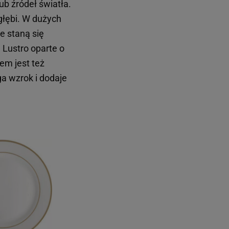
b źródeł światła.
głębi. W dużych
e staną się
.
Lustro oparte o
em jest też
ga wzrok i dodaje