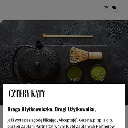
Droga Użytkowniczko, Drogi Użytkowniku,
DenisMArt, fot. shutterstock
jeśli wyrazisz zgodę klikając „Akceptuję”, Gazeta.pl sp. z o.o.
OTWÓRZ GALERIĘ
(3)
oraz jej Zaufani Partnerzy, w tym [
676
] Zaufanych Partnerów