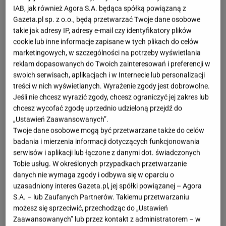
IAB, jak również Agora S.A. będąca spółką powiązaną z
Choć matchę kojarzymy z intensywnym kolorem i
Gazeta.pl sp. z o.o., będą przetwarzać Twoje dane osobowe
takie jak adresy IP, adresy e-mail czy identyfikatory plików
delikatnie trawiastym smakiem, w rzeczywistości
cookie lub inne informacje zapisane w tych plikach do celów
najważniejszy jest proces jej przygotowania. To
marketingowych, w szczególności na potrzeby wyświetlania
sposób mieszania, rodzaj naczynia i drobne ruchy
reklam dopasowanych do Twoich zainteresowań i preferencji w
swoich serwisach, aplikacjach i w Internecie lub personalizacji
dłoni decydują o tym, czy napój będzie gładki i
treści w nich wyświetlanych. Wyrażenie zgody jest dobrowolne.
kremowy, czy pełen grudek. Coraz więcej osób
Jeśli nie chcesz wyrazić zgody, chcesz ograniczyć jej zakres lub
odkrywa, że przygotowanie matchy to nie tylko
chcesz wycofać zgodę uprzednio udzieloną przejdź do
zalanie proszku wodą, ale pełne uważności
„Ustawień Zaawansowanych”.
Twoje dane osobowe mogą być przetwarzane także do celów
doświadczenie, które potrafi wyciszyć i dodać
badania i mierzenia informacji dotyczących funkcjonowania
energii na cały dzień.
serwisów i aplikacji lub łączone z danymi dot. świadczonych
Tobie usług. W określonych przypadkach przetwarzanie
Matcha to nie tylko napój. To rytuał, który wycisza i
danych nie wymaga zgody i odbywa się w oparciu o
uzasadniony interes Gazeta.pl, jej spółki powiązanej – Agora
dodaje energii
S.A. – lub Zaufanych Partnerów. Takiemu przetwarzaniu
możesz się sprzeciwić, przechodząc do „Ustawień
Matcha wymaga chwili skupienia, a właśnie ta
Zaawansowanych” lub przez kontakt z administratorem – w