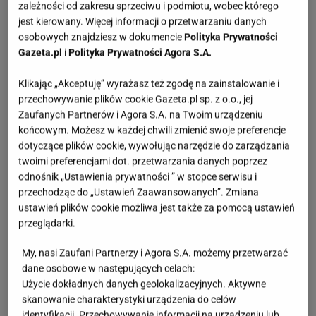
uważność sprawia, że smakuje inaczej niż
zależności od zakresu sprzeciwu i podmiotu, wobec którego
jest kierowany. Więcej informacji o przetwarzaniu danych
wszystkie inne herbaty.
Zanim proszek połączy się z
osobowych znajdziesz w dokumencie
Polityka Prywatności
wodą, warto go przesiać, aby napój był gładki.
Gazeta.pl
i
Polityka Prywatności Agora S.A.
Najlepszy efekt daje płynne mieszanie, które
Klikając „Akceptuję” wyrażasz też zgodę na zainstalowanie i
stopniowo zamienia proszek w jasnozieloną piankę.
przechowywanie plików cookie Gazeta.pl sp. z o.o., jej
Wiele osób traktuje te kilka minut jak poranny
Zaufanych Partnerów i Agora S.A. na Twoim urządzeniu
moment wyciszenia, bo przygotowanie matchy
końcowym. Możesz w każdej chwili zmienić swoje preferencje
dotyczące plików cookie, wywołując narzędzie do zarządzania
działa podobnie do medytacji.
twoimi preferencjami dot. przetwarzania danych poprzez
odnośnik „Ustawienia prywatności ” w stopce serwisu i
przechodząc do „Ustawień Zaawansowanych”. Zmiana
ustawień plików cookie możliwa jest także za pomocą ustawień
przeglądarki.
My, nasi Zaufani Partnerzy i Agora S.A. możemy przetwarzać
dane osobowe w następujących celach:
Użycie dokładnych danych geolokalizacyjnych. Aktywne
skanowanie charakterystyki urządzenia do celów
identyfikacji. Przechowywanie informacji na urządzeniu lub