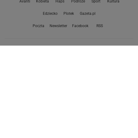
Avanti
Kobieta
Haps
Podróże
Sport
Kultura
Edziecko
Plotek
Gazeta.pl
Poczta
Newsletter
Facebook
RSS
Copyright © Gazeta.pl sp. z o.o.
O Nas
Staże u nas
Reklama
Polityka prywatności
Wszystkie artykuły
Zasady korzystania z portalu
Zgłoś uwagi
Ustawienia prywatności
Właściciel niniejszego serwisu nie wyraża zgody na zwielokrotnianie ani inne
korzystanie z utworów rozpowszechnionych w tym serwisie, w celu
eksploracji tekstów i danych. Więcej informacji w
zastrzeżeniu dot. eksploracji tekstów i danych
Treści z
serwisów internetowych Grupy Wyborcza.pl
oraz serwisu tokfm.pl