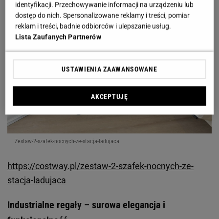
identyfikacji. Przechowywanie informacji na urządzeniu lub
dostęp do nich. Spersonalizowane reklamy i treści, pomiar
reklam i treści, badnie odbiorców i ulepszanie usług.
Lista Zaufanych Partnerów
USTAWIENIA ZAAWANSOWANE
AKCEPTUJĘ
Zestaw-2-szafek-nocnych-ze-stacja-ladujaca
https://costway.pl/zestaw-2-szafek-nocnych-ze-
stacja-ladujaca
Industrialne regały – surowa elegancja i