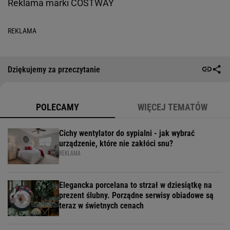
Reklama marki COSTWAY
REKLAMA
Dziękujemy za przeczytanie
POLECAMY
WIĘCEJ TEMATÓW
Cichy wentylator do sypialni - jak wybrać
urządzenie, które nie zakłóci snu?
REKLAMA
Elegancka porcelana to strzał w dziesiątkę na
prezent ślubny. Porządne serwisy obiadowe są
teraz w świetnych cenach