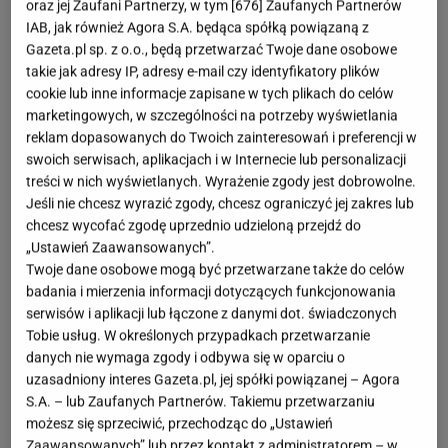
kamiennym blatem oraz fotele i sofy z naturalnej lub
oraz jej Zaufani Partnerzy, w tym [
676
] Zaufanych Partnerów
IAB, jak również Agora S.A. będąca spółką powiązaną z
ekologicznej skóry, które doskonale wpiszą się w
Gazeta.pl sp. z o.o., będą przetwarzać Twoje dane osobowe
industrialny styl, pod warunkiem że wyróżniają się
takie jak adresy IP, adresy e-mail czy identyfikatory plików
prostą formą i brakiem zbędnych dekoracji.
cookie lub inne informacje zapisane w tych plikach do celów
marketingowych, w szczególności na potrzeby wyświetlania
reklam dopasowanych do Twoich zainteresowań i preferencji w
Najważniejsze cechy industrialnych mebli
swoich serwisach, aplikacjach i w Internecie lub personalizacji
treści w nich wyświetlanych. Wyrażenie zgody jest dobrowolne.
Meble w stylu industrialnym czerpią inspirację z
Jeśli nie chcesz wyrazić zgody, chcesz ograniczyć jej zakres lub
surowej, przemysłowej estetyki. Ich design jest
chcesz wycofać zgodę uprzednio udzieloną przejdź do
„Ustawień Zaawansowanych”.
prosty, pozbawiony zbędnych ozdobników, a
Twoje dane osobowe mogą być przetwarzane także do celów
geometryczne formy podkreślają minimalistyczny
badania i mierzenia informacji dotyczących funkcjonowania
charakter. Charakterystyczne dla nich są widoczne
serwisów i aplikacji lub łączone z danymi dot. świadczonych
Tobie usług. W określonych przypadkach przetwarzanie
nity, spawy i metalowe okucia, które dodają
danych nie wymaga zgody i odbywa się w oparciu o
autentyczności i surowego uroku. Takie meble nie
uzasadniony interes Gazeta.pl, jej spółki powiązanej – Agora
boją się śladów użytkowania – przetarcia,
S.A. – lub Zaufanych Partnerów. Takiemu przetwarzaniu
możesz się sprzeciwić, przechodząc do „Ustawień
nierówności, surowe krawędzie czy nawet lekka
Zaawansowanych” lub przez kontakt z administratorem – w