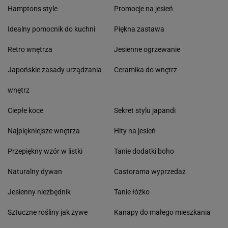
Hamptons style
Promocje na jesień
Idealny pomocnik do kuchni
Piękna zastawa
Retro wnętrza
Jesienne ogrzewanie
Japońskie zasady urządzania
Ceramika do wnętrz
wnętrz
Ciepłe koce
Sekret stylu japandi
Najpiękniejsze wnętrza
Hity na jesień
Przepiękny wzór w listki
Tanie dodatki boho
Naturalny dywan
Castorama wyprzedaż
Jesienny niezbędnik
Tanie łóżko
Sztuczne rośliny jak żywe
Kanapy do małego mieszkania