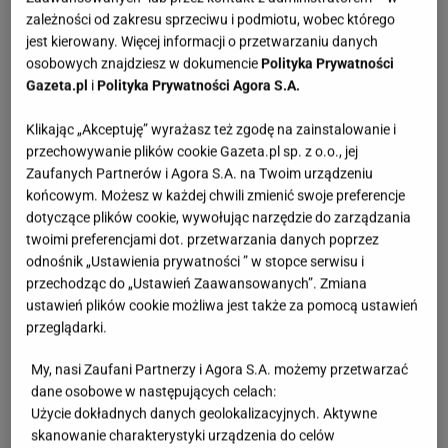
rdza stają się ich atutem. Celowo postarzane
zależności od zakresu sprzeciwu i podmiotu, wobec którego
powierzchnie przywodzą na myśl dawne warsztaty i
jest kierowany. Więcej informacji o przetwarzaniu danych
fabryki, nadając wnętrzom niepowtarzalny, loftowy
osobowych znajdziesz w dokumencie
Polityka Prywatności
Gazeta.pl
i
Polityka Prywatności Agora S.A.
charakter. Meble industrialne łączą funkcjonalność z
surową i minimalistyczną estetyką. Dominuje tutaj
Klikając „Akceptuję” wyrażasz też zgodę na zainstalowanie i
ciemna, stonowana kolorystyka – może być to
przechowywanie plików cookie Gazeta.pl sp. z o.o., jej
Zaufanych Partnerów i Agora S.A. na Twoim urządzeniu
czerń, grafit, różne odcienie szarości i rdzawe
końcowym. Możesz w każdej chwili zmienić swoje preferencje
odcienie brązu. Drewno zazwyczaj jest ciemne, o
dotyczące plików cookie, wywołując narzędzie do zarządzania
naturalnym wykończeniu, a metalowe elementy
twoimi preferencjami dot. przetwarzania danych poprzez
odnośnik „Ustawienia prywatności ” w stopce serwisu i
matowe lub lekko postarzane.
przechodząc do „Ustawień Zaawansowanych”. Zmiana
ustawień plików cookie możliwa jest także za pomocą ustawień
przeglądarki.
My, nasi Zaufani Partnerzy i Agora S.A. możemy przetwarzać
dane osobowe w następujących celach:
Użycie dokładnych danych geolokalizacyjnych. Aktywne
skanowanie charakterystyki urządzenia do celów