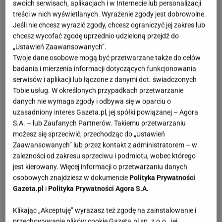
swoich serwisach, aplikacjach i w Internecie lub personalizacji
OTWÓRZ GALERIĘ
(3)
treści w nich wyświetlanych. Wyrażenie zgody jest dobrowolne.
Jeśli nie chcesz wyrazić zgody, chcesz ograniczyć jej zakres lub
W tym sezonie odchodzimy od krzykliwych dekoracji
chcesz wycofać zgodę uprzednio udzieloną przejdź do
na rzecz detali, które opowiadają historię. Modne są
„Ustawień Zaawansowanych”.
Twoje dane osobowe mogą być przetwarzane także do celów
wnętrza pełne miękkich tekstyliów, naturalnych
badania i mierzenia informacji dotyczących funkcjonowania
materiałów i ozdób inspirowanych dziecięcymi
serwisów i aplikacji lub łączone z danymi dot. świadczonych
wspomnieniami. Święta 2025 to balans między
Tobie usług. W określonych przypadkach przetwarzanie
danych nie wymaga zgody i odbywa się w oparciu o
nowoczesnością a nostalgią.
uzasadniony interes Gazeta.pl, jej spółki powiązanej – Agora
S.A. – lub Zaufanych Partnerów. Takiemu przetwarzaniu
Jakie kolory królują w święta 2025? Naturalność
możesz się sprzeciwić, przechodząc do „Ustawień
spotyka się z ciepłem
Zaawansowanych” lub przez kontakt z administratorem – w
zależności od zakresu sprzeciwu i podmiotu, wobec którego
jest kierowany. Więcej informacji o przetwarzaniu danych
Najmodniejsze są barwy inspirowane naturą.
Beże,
osobowych znajdziesz w dokumencie
Polityka Prywatności
złamana biel, ciepłe brązy i delikatna czerwień
Gazeta.pl
i
Polityka Prywatności Agora S.A.
budują spokojny i elegancki klimat. Coraz częściej
Klikając „Akceptuję” wyrażasz też zgodę na zainstalowanie i
pojawiają się też akcenty
złota
i subtelnego połysku.
przechowywanie plików cookie Gazeta.pl sp. z o.o., jej