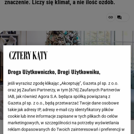
znaczenie. Liczy się klimat, a nie ilość ozdób.
Droga Użytkowniczko, Drogi Użytkowniku,
jeśli wyrazisz zgodę klikając „Akceptuję”, Gazeta.pl sp. z o.o.
oraz jej Zaufani Partnerzy, w tym [
676
] Zaufanych Partnerów
IAB, jak również Agora S.A. będąca spółką powiązaną z
Gazeta.pl sp. z o.o., będą przetwarzać Twoje dane osobowe
takie jak adresy IP, adresy e-mail czy identyfikatory plików
cookie lub inne informacje zapisane w tych plikach do celów
marketingowych, w szczególności na potrzeby wyświetlania
fot. pl.freepik.com, belyaevaoksana
reklam dopasowanych do Twoich zainteresowań i preferencji w