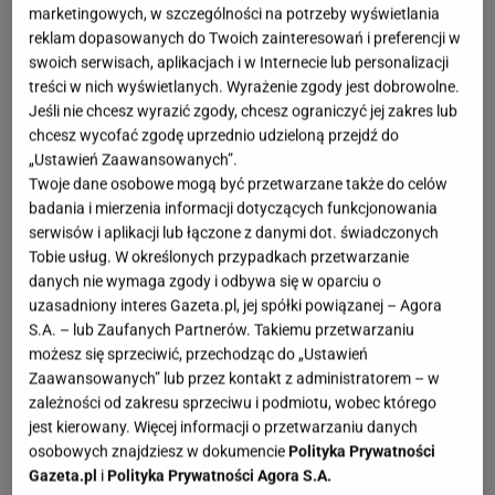
OTWÓRZ GALERIĘ
(3)
marketingowych, w szczególności na potrzeby wyświetlania
reklam dopasowanych do Twoich zainteresowań i preferencji w
swoich serwisach, aplikacjach i w Internecie lub personalizacji
Salon to serce domu, dlatego jego aranżacja
treści w nich wyświetlanych. Wyrażenie zgody jest dobrowolne.
wymaga przemyślanych decyzji. Nie chodzi o to, by
Jeśli nie chcesz wyrazić zgody, chcesz ograniczyć jej zakres lub
zapełnić przestrzeń meblami, ale by wybrać te, które
chcesz wycofać zgodę uprzednio udzieloną przejdź do
„Ustawień Zaawansowanych”.
naprawdę są potrzebne. Liczy się komfort, lekkość
Twoje dane osobowe mogą być przetwarzane także do celów
form i spójny design, który nie przytłacza, a
badania i mierzenia informacji dotyczących funkcjonowania
porządkuje wnętrze.
serwisów i aplikacji lub łączone z danymi dot. świadczonych
Tobie usług. W określonych przypadkach przetwarzanie
danych nie wymaga zgody i odbywa się w oparciu o
Jakie meble do salonu są najbardziej potrzebne.
uzasadniony interes Gazeta.pl, jej spółki powiązanej – Agora
Funkcja ponad ilość
S.A. – lub Zaufanych Partnerów. Takiemu przetwarzaniu
możesz się sprzeciwić, przechodząc do „Ustawień
Podstawą jest wygodna sofa, miejsce do
Zaawansowanych” lub przez kontakt z administratorem – w
zależności od zakresu sprzeciwu i podmiotu, wobec którego
przechowywania i stolik kawowy. To właśnie te
jest kierowany. Więcej informacji o przetwarzaniu danych
elementy budują codzienny komfort. W trendach
osobowych znajdziesz w dokumencie
Polityka Prywatności
widać odejście od masywnych mebli na rzecz
Gazeta.pl
i
Polityka Prywatności Agora S.A.