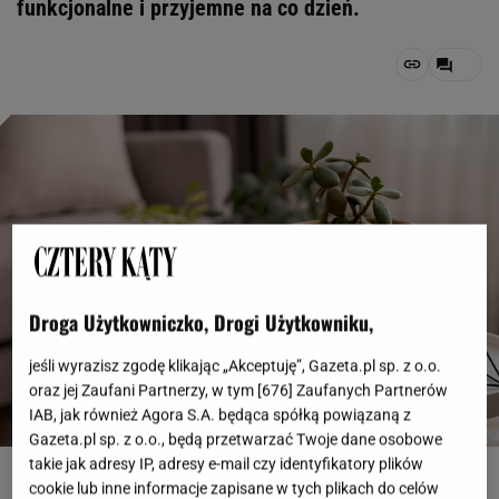
funkcjonalne i przyjemne na co dzień.
Droga Użytkowniczko, Drogi Użytkowniku,
jeśli wyrazisz zgodę klikając „Akceptuję”, Gazeta.pl sp. z o.o.
oraz jej Zaufani Partnerzy, w tym [
676
] Zaufanych Partnerów
IAB, jak również Agora S.A. będąca spółką powiązaną z
Gazeta.pl sp. z o.o., będą przetwarzać Twoje dane osobowe
takie jak adresy IP, adresy e-mail czy identyfikatory plików
pl.freepik.com, freepik
cookie lub inne informacje zapisane w tych plikach do celów